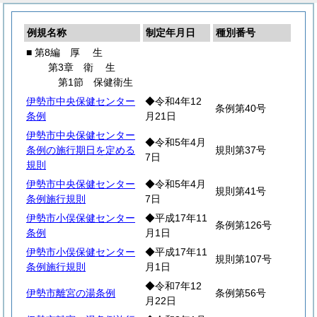
例規名称
制定年月日
種別番号
■ 第8編
厚
生
第3章
衛
生
第1節 保健衛生
伊勢市中央保健センター
◆令和4年12
条例第40号
条例
月21日
伊勢市中央保健センター
◆令和5年4月
条例の施行期日を定める
規則第37号
7日
規則
伊勢市中央保健センター
◆令和5年4月
規則第41号
条例施行規則
7日
伊勢市小俣保健センター
◆平成17年11
条例第126号
条例
月1日
伊勢市小俣保健センター
◆平成17年11
規則第107号
条例施行規則
月1日
◆令和7年12
伊勢市離宮の湯条例
条例第56号
月22日