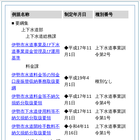
例規名称
制定年月日
種別番号
■ 要綱集
上下水道部
上下水道総務課
伊勢市水道事業及び下水
◆平成17年11
上下水道事業訓
道事業資金管理及び運用
月1日
令第2号
基準
料金課
伊勢市水道料金等の預金
◆平成19年4
口座振替収納事務取扱要
種別なし
月1日
綱
伊勢市水道料金等不納欠
◆平成17年11
上下水道事業訓
損処分取扱要領
月1日
令第4号
伊勢市下水道使用料等不
◆平成17年11
上下水道事業訓
納欠損処分取扱要領
月1日
令第1号
伊勢市水道開栓手数料不
◆令和4年11
上下水道事業訓
納欠損処分取扱要領
月16日
令第1号