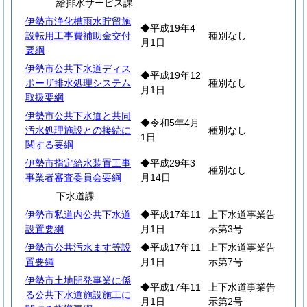
給排水サービス課
伊勢市浄化槽雨水貯留施
◆平成19年4
設転用工事費補助金交付
種別なし
月1日
要綱
伊勢市公共下水道ディス
◆平成19年12
ポーザ排水処理システム
種別なし
月1日
取扱要綱
伊勢市公共下水道と共同
◆令和5年4月
汚水処理施設との接続に
種別なし
1日
関する要綱
伊勢市指定給水装置工事
◆平成29年3
種別なし
事業者審査委員会要綱
月14日
下水道課
伊勢市私道内公共下水道
◆平成17年11
上下水道事業告
設置要綱
月1日
示第3号
伊勢市公共汚水ます等設
◆平成17年11
上下水道事業告
置要綱
月1日
示第7号
伊勢市土地開発事業に係
◆平成17年11
上下水道事業告
る公共下水道施設施工に
月1日
示第2号