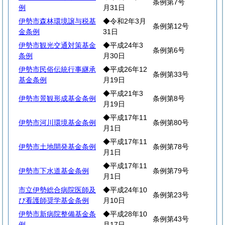
条例第7号
例
月31日
伊勢市森林環境譲与税基
◆令和2年3月
条例第12号
金条例
31日
伊勢市観光交通対策基金
◆平成24年3
条例第6号
条例
月30日
伊勢市民俗伝統行事継承
◆平成26年12
条例第33号
基金条例
月19日
◆平成21年3
伊勢市景観形成基金条例
条例第8号
月19日
◆平成17年11
伊勢市河川環境基金条例
条例第80号
月1日
◆平成17年11
伊勢市土地開発基金条例
条例第78号
月1日
◆平成17年11
伊勢市下水道基金条例
条例第79号
月1日
市立伊勢総合病院医師及
◆平成24年10
条例第23号
び看護師奨学基金条例
月10日
伊勢市新病院整備基金条
◆平成28年10
条例第43号
例
月17日