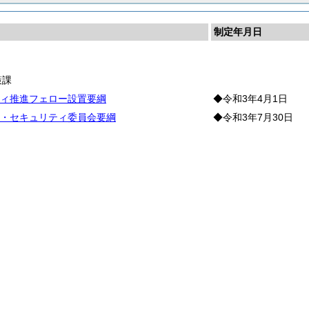
制定年月日
策課
ィ推進フェロー設置要綱
◆令和3年4月1日
・セキュリティ委員会要綱
◆令和3年7月30日