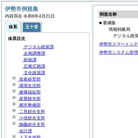
第13編 その他
要綱集
伊勢市例規集
例規名称
検査室
内容現在 令和8年4月21日
総務部
■ 要綱集
体系
五十音
危機管理部
情報戦略局
情報戦略局
デジタル政
体系目次
秘書課
伊勢市スマートシテ
デジタル政策課
伊勢市システム管理
企画調整課
財政課
広報広聴課
文化政策課
資産経営部
環境生活部
健康福祉部
産業観光部
都市整備部
二見総合支所
小俣総合支所
御薗総合支所
会計課
上下水道部