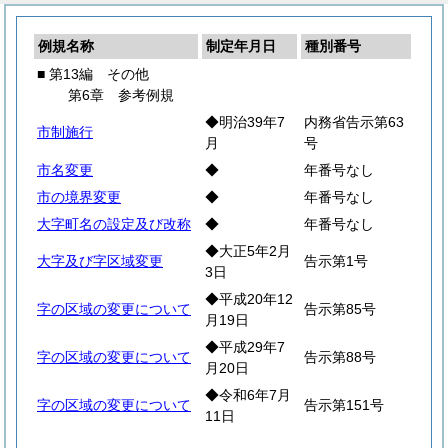
例規名称
制定年月日
種別番号
■ 第13編 その他
第6章 参考例規
◆明治39年7
内務省告示第63
市制施行
月
号
市名変更
◆
年番号なし
市の境界変更
◆
年番号なし
大字町名の設定及び改称
◆
年番号なし
◆大正5年2月
大字及び字区域変更
告示第1号
3日
◆平成20年12
字の区域の変更について
告示第85号
月19日
◆平成29年7
字の区域の変更について
告示第88号
月20日
◆令和6年7月
字の区域の変更について
告示第151号
11日