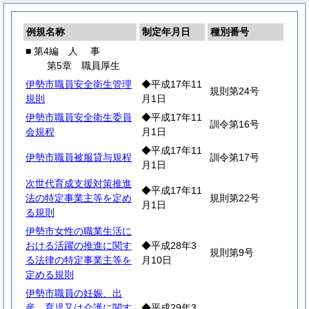
例規名称
制定年月日
種別番号
■ 第4編
人
事
第5章 職員厚生
伊勢市職員安全衛生管理
◆平成17年11
規則第24号
規則
月1日
伊勢市職員安全衛生委員
◆平成17年11
訓令第16号
会規程
月1日
◆平成17年11
伊勢市職員被服貸与規程
訓令第17号
月1日
次世代育成支援対策推進
◆平成17年11
法の特定事業主等を定め
規則第22号
月1日
る規則
伊勢市女性の職業生活に
おける活躍の推進に関す
◆平成28年3
規則第9号
る法律の特定事業主等を
月10日
定める規則
伊勢市職員の妊娠、出
産、育児又は介護に関す
◆平成29年3