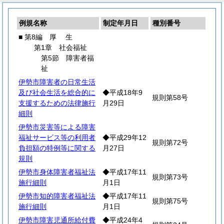
例規名称
制定年月日
種別番号
■ 第8編
厚
生
第1章 社会福祉
第5節 障害者福
祉
伊勢市障害者の日常生活
及び社会生活を総合的に
◆平成18年9
規則第58号
支援するための法律施行
月29日
細則
伊勢市災害等による障害
福祉サービス等の利用者
◆平成29年12
規則第72号
負担額の特例等に関する
月27日
規則
伊勢市身体障害者福祉法
◆平成17年11
規則第73号
施行細則
月1日
伊勢市知的障害者福祉法
◆平成17年11
規則第75号
施行細則
月1日
伊勢市障害児通所給付費
◆平成24年4