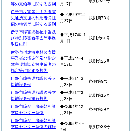
規則第24号
等の支給等に関する規則
月17日
伊勢市災害等による障害
◆平成29年12
児通所支援の利用者負担
規則第73号
月27日
額の特例等に関する規則
伊勢市障害児福祉手当及
◆平成17年11
び特別障害者手当等事務
規則第81号
月1日
取扱細則
伊勢市指定特定相談支援
事業者の指定等及び指定
◆平成24年4
規則第25号
障害児相談支援事業者の
月17日
指定等に関する規則
伊勢市障害児放課後等支
◆平成31年3
条例第9号
援施設条例
月28日
伊勢市障害児放課後等支
◆平成31年3
規則第15号
援施設条例施行規則
月28日
伊勢市障がい者基幹相談
◆令和4年12
条例第39号
支援センター条例
月21日
伊勢市障がい者基幹相談
◆令和5年4月
支援センター条例の施行
規則第36号
7日