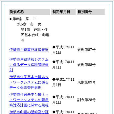
例規名称
制定年月日
種別番号
■ 第8編
厚
生
第5章
市
民
第1節 戸籍・住
民基本台帳・印鑑
等
◆平成17年11
伊勢市戸籍事務取扱規則
規則第87号
月1日
伊勢市戸籍情報システム
◆平成17年11
に係るデータ保護管理規
規則第88号
月1日
則
伊勢市住民基本台帳ネッ
◆平成17年11
トワークシステムに係る
規則第89号
月1日
データ保護管理規則
伊勢市住民基本台帳ネッ
◆平成17年11
トワークシステムの緊急
訓令第28号
月1日
時対応計画に関する規程
伊勢市印鑑の登録及び証
◆平成17年11