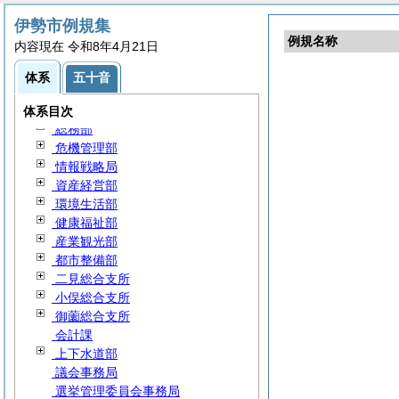
第10編
建
設
伊勢市例規集
第11編 公営企業
例規名称
内容現在 令和8年4月21日
第12編
消
防
第13編 その他
体系
五十音
要綱集
検査室
体系目次
総務部
危機管理部
情報戦略局
資産経営部
環境生活部
健康福祉部
産業観光部
都市整備部
二見総合支所
小俣総合支所
御薗総合支所
会計課
上下水道部
議会事務局
選挙管理委員会事務局