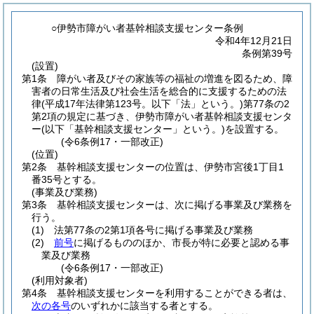
○伊勢市障がい者基幹相談支援センター条例
令和4年12月21日
条例第39号
(設置)
第1条
障がい者及びその家族等の福祉の増進を図るため、障
害者の日常生活及び社会生活を総合的に支援するための法
律
(平成17年法律第123号。以下「法」という。)
第77条の2
第2項の規定に基づき、伊勢市障がい者基幹相談支援センタ
ー
(以下「基幹相談支援センター」という。)
を設置する。
(令6条例17・一部改正)
(位置)
第2条
基幹相談支援センターの位置は、伊勢市宮後1丁目1
番35号とする。
(事業及び業務)
第3条
基幹相談支援センターは、次に掲げる事業及び業務を
行う。
(1)
法第77条の2第1項各号に掲げる事業及び業務
(2)
前号
に掲げるもののほか、市長が特に必要と認める事
業及び業務
(令6条例17・一部改正)
(利用対象者)
第4条
基幹相談支援センターを利用することができる者は、
次の各号
のいずれかに該当する者とする。