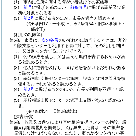
(1)
市内に住所を有する障がい者及びその家族等
(2)
前号
に掲げる者のほか、
前条各号
に掲げる事業又は業
務の対象となる者
(3)
前2号
に掲げる者のほか、市長が適当と認める者
(令6条例17・一部改正、令7条例54・旧第8条繰上・
一部改正)
(利用の制限等)
第5条
市長は、
次の各号
のいずれかに該当するときは、基幹
相談支援センターを利用する者に対して、その利用を制限
し、又は退去を命ずることができる。
(1)
公の秩序を乱し、又は善良な風俗を害するおそれがあ
ると認めるとき。
(2)
他人に危害を及ぼし、又は迷惑をかけるおそれがある
と認めるとき。
(3)
基幹相談支援センターの施設、設備又は附属器具を損
傷するおそれがあると認めるとき。
(4)
前3号
に掲げるもののほか、市長が利用を不適当と認
めるとき。
(5)
基幹相談支援センターの管理上支障があると認めると
き。
(令7条例54・旧第9条繰上)
(損害賠償)
第6条
故意又は過失により基幹相談支援センターの施設、設
備又は附属器具を損傷し、又は滅失した者は、その損害を
賠償しなければならない。
ただし、市長がやむを得ない事