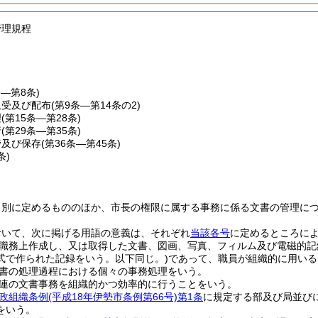
管理規程
条―第8条)
収受及び配布
(第9条―第14条の2)
理
(第15条―第28条)
行
(第29条―第35条)
管及び保存
(第36条―第45条)
条)
、別に定めるもののほか、市長の権限に属する事務に係る文書の管理に
おいて、次に掲げる用語の意義は、それぞれ
当該各号
に定めるところに
職務上作成し、又は取得した文書、図画、写真、フィルム及び電磁的記
式で作られた記録をいう。以下同じ。)
であって、職員が組織的に用いる
書の処理過程における個々の事務処理をいう。
連の文書事務を組織的かつ効率的に行うことをいう。
政組織条例
(平成18年伊勢市条例第66号)
第1条
に規定する部及び局並び
をいう。