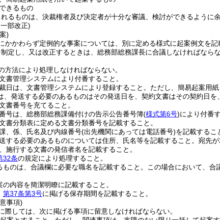
できるもの
されるものは、決裁権者及び決定者が十分な審議、検討ができるように
・一部改正)
案)
にかかわらず定例的な事案については、別に定める様式に起案例文を記
を制定し、又は改正するときは、総務部総務課長に合議しなければなら
の方法により処理しなければならない。
文書管理システムにより付番すること。
裁日は、文書管理システムにより登録すること。
ただし、簡易起案用紙
は、発送する必要のあるものはその発送日を、契約文書はその契約日を
文書番号を充てること。
番号は、総務部総務課備付けの告示公告番号簿
(
様式第6号
)
により付番
文書分類表に定める文書分類番号を記載すること。
課、係、氏名及び内線番号
(出先機関にあっては電話番号)
を記載するこ
送する必要のあるものについては住所、氏名等を記載すること。
宛先が
、施行する文書の発信者名を記載すること。
第32条
の規定により処理すること。
るものは、合議欄に必要な職名を記載すること。
この場合において、合
案の内容を簡潔明瞭に記載すること。
、
第37条第3号
に掲げる保存期間を記載すること。
意事項)
に際しては、次に掲げる事項に留意しなければならない。