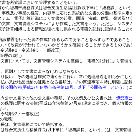
文書を所管課において管理することをいう。
課から総務部総務課又は総合支所生活福祉課
(以下単に「総務課」という
 事務及び事業の性質、内容等に応じた系統的な文書の分類の基準を定
ステム 電子計算組織により文書の起案、回議、決裁、供覧、発送及び
の文書 文書管理システムにより作成した文書をいう。
ただし、システ
電子計算組織による情報処理の用に供される電磁的記録に記録すること
。
当該措置を行った者の作成に係るものであることを示すものであること
ついて改変が行われていないかどうかを確認することができるものであ
・令5訓令2・令5訓令3・一部改正)
管理の原則)
る文書については、文書管理システムを整備し、電磁的記録により管理
は、原則として文書によらなければならない。
取り扱い、その処理は確実で速やかに行い、常に処理経過を明らかにし
受払い又は物品出納の証拠となる書類は、その関連事項を特に明確に記
情報公開条例
(平成17年伊勢市条例第19号。以下「公開条例」という。)
扱う公示文書その他の公文書の種類、その文例及び公文書式は、
伊勢市
報の保護に関する法律
(平成15年法律第57号)
の規定に基づき、個人情報
ない。
・令5訓令2・一部改正)
の職務)
課長は、文書事務について統括する。
又は総合支所生活福祉課長
(以下単に「総務課長」という。)
は、文書管理