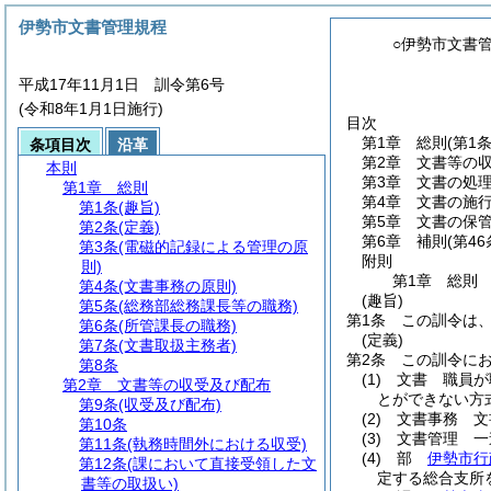
伊勢市文書管理規程
○伊勢市文書
平成17年11月1日 訓令第6号
(令和8年1月1日施行)
目次
第1章
総則
(第1
条項目次
沿革
第2章
文書等の
本則
第3章
文書の処
第1章
総則
第4章
文書の施
第1条
(趣旨)
第5章
文書の保
第2条
(定義)
第6章
補則
(第46
第3条
(電磁的記録による管理の原
附則
則)
第1章
総則
第4条
(文書事務の原則)
(趣旨)
第5条
(総務部総務課長等の職務)
第1条
この訓令は
第6条
(所管課長の職務)
(定義)
第7条
(文書取扱主務者)
第2条
この訓令に
第8条
(1)
文書 職員が
第2章
文書等の収受及び配布
とができない方
第9条
(収受及び配布)
(2)
文書事務 文
第10条
(3)
文書管理 一
第11条
(執務時間外における収受)
(4)
部
伊勢市行
第12条
(課において直接受領した文
定する総合支所
書等の取扱い)