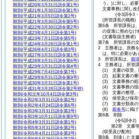
う。)
に対し、必要
附則
(平成20年3月31日訓令第1号)
文書事務に関し改
附則
(平成21年1月30日訓令第1号)
(令3訓令3
附則
(平成21年3月5日訓令第2号)
(所管課長の職務)
附則
(平成21年3月30日訓令第5号)
第6条
所管課長は
附則
(平成22年3月30日訓令第2号)
の促進に努めなけ
附則
(平成23年4月1日訓令第1号)
(文書取扱主務者)
附則
(平成23年7月1日訓令第5号)
第7条
所管課長の
附則
(平成24年3月28日訓令第1号)
2
主務者は、庶務
附則
(平成26年4月1日訓令第3号)
は、特に必要があ
附則
(平成27年3月31日訓令第1号)
3
所管課長は、
前
附則
(平成28年3月31日訓令第6号)
4
主務者は、所管
附則
(平成29年3月31日訓令第4号)
(1)
文書の収受、
附則
(平成29年7月4日訓令第7号)
(2)
起案文書の審
附則
(平成29年8月31日訓令第9号)
(3)
文書事務の処
附則
(平成30年3月31日訓令第1号)
(4)
文書事務の指
附則
(平成31年3月28日訓令第2号抄)
(5)
文書の整理、
附則
(令和元年10月4日訓令第3号)
(6)
保管及び保存
附則
(令和2年3月31日訓令第2号)
(7)
文書分類表の
附則
(令和2年4月24日訓令第6号)
(8)
前各号
に掲げ
附則
(令和3年3月31日訓令第3号)
第8条
削除
附則
(令和3年10月11日訓令第9号)
(令5訓令2)
附則
(令和4年3月31日訓令第1号)
第2章
文書
附則
(令和5年3月31日訓令第2号)
(収受及び配布)
附則
(令和5年4月21日訓令第3号)
第9条
到達した文
附則
(令和6年5月29日訓令第2号)