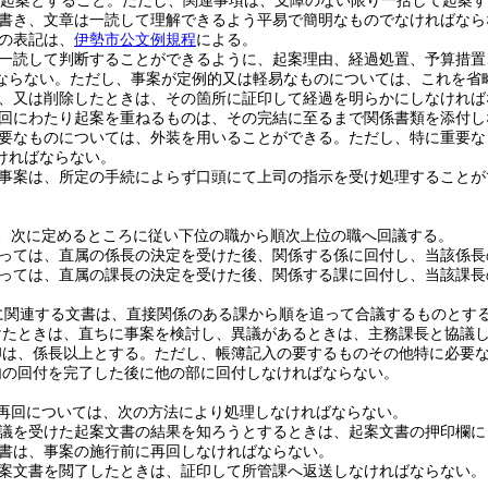
1起案とすること。
ただし、関連事項は、支障のない限り一括して起案す
書き、文章は一読して理解できるよう平易で簡明なものでなければなら
の表記は、
伊勢市公文例規程
による。
一読して判断することができるように、起案理由、経過処置、予算措置
ならない。
ただし、事案が定例的又は軽易なものについては、これを省
、又は削除したときは、その箇所に証印して経過を明らかにしなければ
回にわたり起案を重ねるものは、その完結に至るまで関係書類を添付し
要なものについては、外装を用いることができる。
ただし、特に重要な
ければならない。
事案は、所定の手続によらず口頭にて上司の指示を受け処理することが
、次に定めるところに従い下位の職から順次上位の職へ回議する。
っては、直属の係長の決定を受けた後、関係する係に回付し、当該係長
っては、直属の課長の決定を受けた後、関係する課に回付し、当該課長
に関連する文書は、直接関係のある課から順を追って合議するものとす
けたときは、直ちに事案を検討し、異議があるときは、主務課長と協議
印は、係長以上とする。
ただし、帳簿記入の要するものその他特に必要
内の回付を完了した後に他の部に回付しなければならない。
再回については、次の方法により処理しなければならない。
議を受けた起案文書の結果を知ろうとするときは、起案文書の押印欄に
書は、事案の施行前に再回しなければならない。
案文書を閲了したときは、証印して所管課へ返送しなければならない。