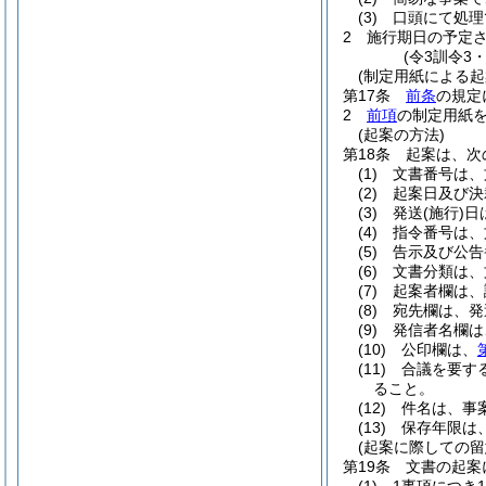
(3)
口頭にて処理
2
施行期日の予定
(令3訓令3
(制定用紙による起
第17条
前条
の規定
2
前項
の制定用紙
(起案の方法)
第18条
起案は、次
(1)
文書番号は、
(2)
起案日及び決
(3)
発送
(施行)
日
(4)
指令番号は、
(5)
告示及び公告
(6)
文書分類は、
(7)
起案者欄は、
(8)
宛先欄は、発
(9)
発信者名欄は
(10)
公印欄は、
(11)
合議を要す
ること。
(12)
件名は、事
(13)
保存年限は
(起案に際しての留
第19条
文書の起案