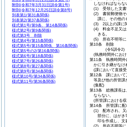
しなければならな
附則
(令和7年3月31日訓令第1号)
(1)
受領した文書
附則
(令和7年12月25日訓令第8号)
(2)
書留郵便物そ
別表第1
(第31条関係)
課に、その他の
別表第2
(第37条関係)
(3)
2以上の課に
様式第1号
(第9条、第14条関係)
(4)
料金不足又は
様式第2号
(第9条関係)
きる。
様式第3号
削除
(5)
所在不明等に
様式第4号
(第15条関係)
第10条
削除
様式第5号
(第15条関係、第16条関係)
(令5訓令2)
様式第5号の2
(第16条関係)
(執務時間外におけ
様式第6号
(第18条関係)
第11条
執務時間外
様式第7号
(第26条関係)
かに引き継がなけ
様式第8号
(第27条関係)
(課において直接受
様式第9号
(第34条関係)
第12条
課において
様式第10号
(第34条関係)
等及び他の所管課
様式第11号
(第36条関係)
(集配)
第13条
総務課長は
ならない。
(所管課における収
第14条
所管課に配
(1)
配布され、又
部分に、はがき
印を作成し、文
(2)
所在不明等に