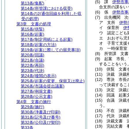
(5)
課
伊勢市事
第13条
(集配)
合支所の課をい
第14条
(所管課における収受)
(6)
係
伊勢市事
第14条の2
(通信回線を利用した収
(7)
出先機関 次
受の処理)
ア
支所
伊勢
第3章
文書の処理
イ
保育所
伊
第15条
(供覧)
ウ
認定こど
第16条
(起案)
エ
おおぞら
第17条
(制定用紙による起案)
オ
子育て支
第18条
(起案の方法)
カ
一時保育
第19条
(起案に際しての留意事項)
(8)
所管課 文書
第20条
(回議)
(9)
起案 市長、
第21条
(合議)
することをいう
第22条
(再回)
(10)
供覧 文書
第23条
(代決)
(11)
決裁 決裁
第24条
(後閲の表示)
(12)
専決 市長
第25条
(起案の変更、保留又は廃止)
って決裁するこ
第26条
(市議会提出議案)
(13)
決定 決裁
第27条
(例規文書)
(14)
回議 起案
第28条
(公示文書)
(15)
合議 決裁
第4章
文書の施行
う。
第29条
(施行)
(16)
不在 決裁
第30条
(浄書及び印刷)
(17)
代決 決裁
第31条
(記号及び番号)
(18)
決裁文書 
第32条
(公印及び契印)
(19)
完結文書 
第33条