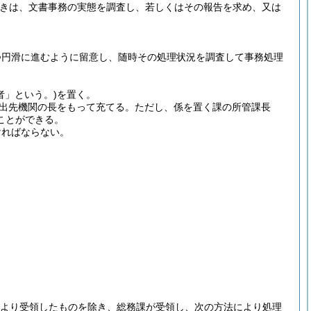
きは、文書事務の実態を調査し、若しくはその報告を求め、又は
つ円滑に進むように留意し、随時その処理状況を調査して事務処理
者」という。)
を置く。
出先機関の長をもって充てる。
ただし、係を置く課の所管課長
ことができる。
ければならない。
より受領したものを除き、総務課が受領し、次の方法により処理