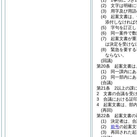
(1)
1事項につき
(2)
文字は明確に
(3)
用字及び用語
(4)
起案文書は、
添付しなければ
(5)
字句を訂正し
(6)
同一案件で数
(7)
起案文書が重
は決定を受けな
(8)
緊急を要する
ならない。
(回議)
第20条
起案文書は
(1)
同一課内にあ
(2)
同一部内にあ
(合議)
第21条
2以上の課
2
文書の合議を受
3
合議における証
4
起案文書は、部
(再回)
第22条
起案文書の
(1)
決定者は、合
(2)
前号
の起案文
(3)
再回された起