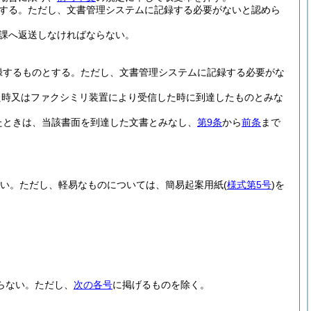
する。
ただし、文書管理システムに記録する必要がないと認めら
課へ返送しなければならない。
録するものとする。
ただし、文書管理システムに記録する必要がな
た時又はファクシミリ装置により受信した時に到達したものとみな
たときは、当該書面を到達した文書とみなし、
第9条
から
前条
まで
い。
ただし、軽易なものについては、簡易起案用紙
(
様式第5号
)
を
らない。
ただし、
次の各号
に掲げるものを除く。