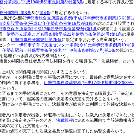
務分掌規則
(平成19年伊勢市規則第8号)
第3条
に規定する本庁の課及び室
う。
務分掌規則第3条
及び
第4条
に規定する係をいう。
に掲げる機関
(
伊勢市総合支所設置条例
(平成17年伊勢市条例第15号)
第1
市支所設置条例
(平成17年伊勢市条例第16号)
第1条
の規定により設置さ
勢市立保育所条例
(平成17年伊勢市条例第88号)
第1条
の規定により設置
も園
伊勢市立認定こども園条例
(平成22年伊勢市条例第24号)
第1条
の規
児童園
伊勢市事務分掌規則第25条
に規定するおおぞら児童園をいう。
援センター
伊勢市子育て支援センター条例
(令和元年伊勢市条例第10号)
室
伊勢市駅前一時保育室条例
(令和4年伊勢市条例第37号)
第1条
の規定に
を処理すべき課及び出先機関をいう。
市長の権限の受任者及び専決権限を有する職員
(以下「決裁権者」という
。
を上司又は関係職員の閲覧に供することをいう。
権者が、その権限に属する事務の処理について、最終的に意思決定をす
の権限に属する事務を、
伊勢市事務決裁規程
(平成17年伊勢市訓令第3
とをいう。
に至るまでの手続過程において、その意思を決定する職員
(以下「決定者
文書について、起案者の直属の決定者の決定を受けることをいう。
を受けるべき事項について、決裁権者が総合的に判断して的確な決裁を
権者又は決定者が出張、休暇等の理由により、決裁又は決定ができない
権者又は決定者が不在のとき、
決裁規程
に定める範囲内で当該決裁権者
決裁の完了した文書をいう。
事案の処理が完了した決裁文書及び供覧の完了した供覧文書をいう。