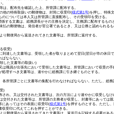
い。
等は、配布先を確認した上、所管課に配布する。
の他の特殊取扱いの郵便物は、封筒に収受印
(
様式第1号
)
を押し、特殊
ものについては本人又は所管課に直接配布し、その受領印を受ける。
関係する文書は、総務課長がその主務を決定し、主務課に配布するもの
未払の郵便物は、発信者が官公署であるとき、又は公務と認められるも
より郵便局から返送されてきた文書等は、所管課に返付する。
る収受)
に到達した文書等は、受領した者が取りまとめて翌日
(翌日が市の休日
ればならない。
領した文書等の取扱い)
又は職員が出張先において受領した文書等は、所管課において収受の手
が処理すべき文書等は、速やかに総務課に引き継ぐものとする。
、各所管課ごとに文書等の集配を行わなければならない。
ただし、総務
受)
布され、又は交付された文書等は、次の方法により速やかに収受しなけ
は交付された文書等は、所管課の主務者が収受し、封書等にあっては親
等にあってはその表面に収受印
(
様式第1号
)
を押すものとする。
ただし、
書収受印に代えてこれを押すことができる。
より郵便局から返送されてきた文書等は、返送日を記録する必要がある