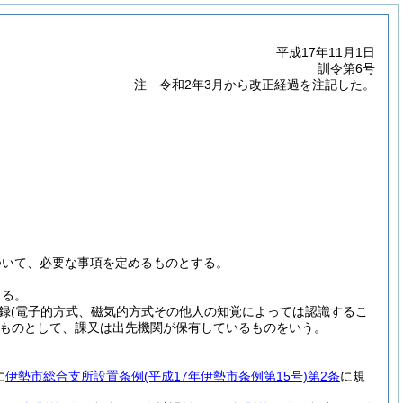
平成17年11月1日
訓令第6号
注 令和2年3月から改正経過を注記した。
ついて、必要な事項を定めるものとする。
よる。
録
(電子的方式、磁気的方式その他人の知覚によっては認識するこ
ものとして、課又は出先機関が保有しているものをいう。
に
伊勢市総合支所設置条例
(平成17年伊勢市条例第15号)
第2条
に規