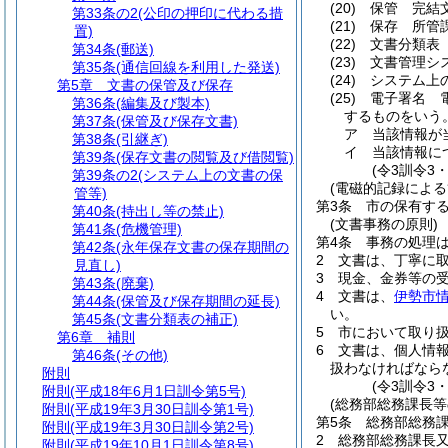
(20)
保管 完結
第33条の2
(公印の押印に代わる措
(21)
保存 所管
置)
(22)
文書分類表
第34条
(郵送)
(23)
文書管理シ
第35条
(通信回線を利用した発送)
(24)
システム上
第5章
文書の保管及び保存
(25)
電子署名 
第36条
(編集及び製本)
するものをいう
第37条
(保管及び保存文書)
ア
当該情報が
第38条
(引継ぎ)
イ
当該情報に
第39条
(保存文書の閲覧及び借閲覧)
(令3訓令3
第39条の2
(システム上の文書の保
(電磁的記録による
管等)
第3条
市の保有す
第40条
(持出し等の禁止)
(文書事務の原則)
第41条
(危機管理)
第4条
事務の処理
第42条
(永年保存文書の保存期間の
2
文書は、丁寧に
見直し)
3
現金、金券等の
第43条
(廃棄)
4
文書は、
伊勢市
第44条
(保管及び保存期間の延長)
い。
第45条
(文書分類表の補正)
5
市において取り
第6章
補則
6
文書は、個人情
第46条
(その他)
扱わなければなら
附則
(令3訓令3
附則
(平成18年6月1日訓令第5号)
(総務部総務課長等
附則
(平成19年3月30日訓令第1号)
第5条
総務部総務
附則
(平成19年3月30日訓令第2号)
2
総務部総務課長
附則
(平成19年10月1日訓令第8号)