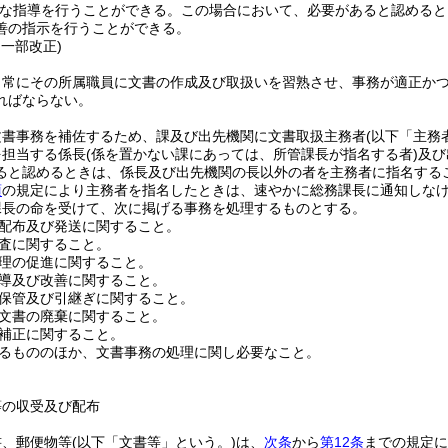
な指導を行うことができる。
この場合において、必要があると認めると
善の指示を行うことができる。
・一部改正)
、常にその所属職員に文書の作成及び取扱いを習熟させ、事務が適正か
ればならない。
文書事務を補佐するため、課及び出先機関に文書取扱主務者
(以下「主務
を担当する係長
(係を置かない課にあっては、所管課長が指名する者)
及び
ると認めるときは、係長及び出先機関の長以外の者を主務者に指名する
項
の規定により主務者を指名したときは、速やかに総務課長に通知しな
課長の命を受けて、次に掲げる事務を処理するものとする。
配布及び発送に関すること。
査に関すること。
理の促進に関すること。
導及び改善に関すること。
保管及び引継ぎに関すること。
文書の廃棄に関すること。
補正に関すること。
るもののほか、文書事務の処理に関し必要なこと。
等の収受及び配布
書、郵便物等
(以下「文書等」という。)
は、
次条
から
第12条
までの規定に