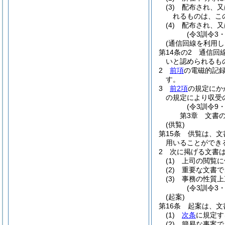
(3)
配布され、又
れるものは、こ
(4)
配布され、又
(令3訓令3
(通信回線を利用し
第14条の2
通信回
いと認められるも
2
前項
の電磁的記
す。
3
前2項
の規定にか
の規定により収受
(令3訓令9
第3章
文書
(供覧)
第15条
供覧は、文
用いることができ
2
次に掲げる文書
(1)
上司の閲覧に
(2)
重要な文書で
(3)
事務の性質上
(令3訓令3
(起案)
第16条
起案は、文
(1)
次条
に規定す
(2)
簡易な事案で