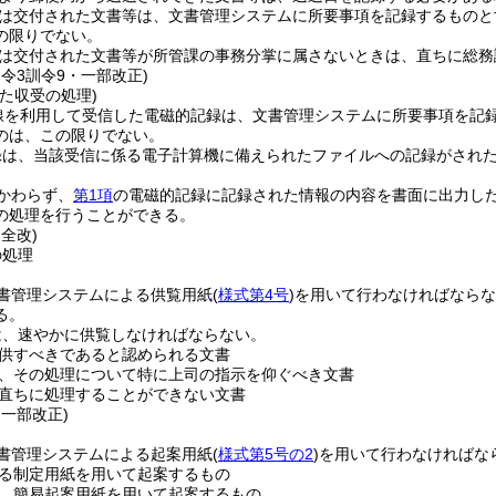
は交付された文書等は、文書管理システムに所要事項を記録するものと
の限りでない。
は交付された文書等が所管課の事務分掌に属さないときは、直ちに総務
・令3訓令9・一部改正)
た収受の処理)
線を利用して受信した電磁的記録は、文書管理システムに所要事項を記
のは、この限りでない。
録は、当該受信に係る電子計算機に備えられたファイルへの記録がされ
かわらず、
第1項
の電磁的記録に記録された情報の内容を書面に出力し
の処理を行うことができる。
・全改)
の処理
書管理システムによる供覧用紙
(
様式第4号
)
を用いて行わなければならな
る。
は、速やかに供覧しなければならない。
供すべきであると認められる文書
、その処理について特に上司の指示を仰ぐべき文書
直ちに処理することができない文書
・一部改正)
書管理システムによる起案用紙
(
様式第5号の2
)
を用いて行わなければな
る制定用紙を用いて起案するもの
、簡易起案用紙を用いて起案するもの