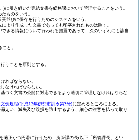
。)
に引き継いだ完結文書を総務課において管理することをいう。
めたものをいう。
収受並びに保存を行うためのシステムをいう。
ムにより作成した文書であっても印字されたものは除く。
ができる情報について行われる措置であって、次のいずれにも該当
。
ること。
を行うことを原則とする。
なければならない。
録しなければならない。
に基づく文書の公開に対応できるよう適切に管理しなければならな
公文例規程
(平成17年伊勢市訓令第7号)
に定めるところによる。
の漏えい、滅失及び毀損を防止するよう、細心の注意を払って取り
を適正かつ円滑に行うため、所管課の長
(以下「所管課長」とい