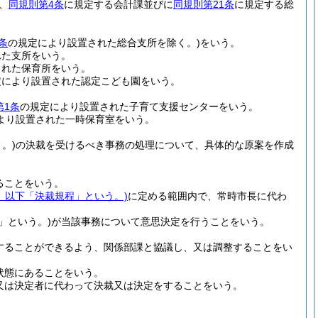
、
同規則第4条
に規定する会計課並びに
同規則第21条
に規定する総
条
の規定により設置された総合支所を除く。)
をいう。
れた支所をいう。
された保育所をいう。
定により設置された認定こども園をいう。
第1条
の規定により設置された子育て支援センターをいう。
より設置された一時保育室をいう。
。)
の決裁を受けるべき事務の処理について、具体的な原案を作成
ることをいう。
号。以下「決裁規程」という。)
に定める範囲内で、常時市長に代わ
」という。)
が当該事務について意思決定を行うことをいう。
することができるよう、関係部課と協議し、又は調整することをい
状態にあることをいう。
又は決定者に代わって決裁又は決定をすることをいう。