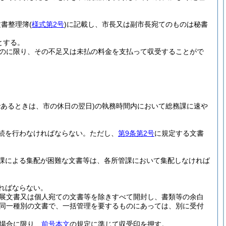
文書整理簿
(
様式第2号
)
に記載し、市長又は副市長宛てのものは秘書
とする。
のに限り、その不足又は未払の料金を支払って収受することがで
であるときは、市の休日の翌日)
の執務時間内において総務課に速や
続を行わなければならない。
ただし、
第9条第2号
に規定する文書
課による集配が困難な文書等は、各所管課において集配しなければ
ればならない。
展文書又は個人宛ての文書等を除きすべて開封し、書類等の余白
同一種別の文書で、一括管理を要するものにあっては、別に受付
場合に限り、
前号本文
の規定に準じて収受印を押す。