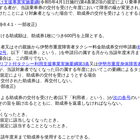
け支援事業実施要綱
(令和5年4月1日施行)
第4条第2項の規定により乗車
する者が、当該乗車券の交付を受けた年度において障害の級が変更され
けたことにより対象者となった場合で、助成券の交付を受けようとする
・令8.4.1・一部改正)
ける助成額は、助成券1枚につき600円を上限とする。
象者又はその親族から伊勢市重度障害者タクシー料金助成券交付申請書
(
2号
。以下「助成券」という。)
を申請日の属する月から当該年度末月ま
場合は、この限りでない。
リフト付タクシー利用支援事業実施要綱第3条
又は
伊勢市重度身体障害
が、当該対象者でなくなった日の属する年度においてこの要綱によるタ
規定により、助成券の交付を受けようとする場合
り交付された助成券は、再交付しない。
・一部改正)
による助成券の交付を受けた者
(以下「利用者」という。)
が
次の各号
のい
その旨を届け出るとともに、助成券を返還しなければならない。
。
くなったとき。
規定に該当しなくなったとき。
規定に該当することとなったとき。
当該年度末まで助成券を使用することができる。