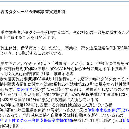
障害者タクシー料金助成事業実施要綱
、重度障害者がタクシーを利用する場合、その料金の一部を助成するこ
向上に資することを目的とする。
実施主体は、伊勢市とする。
ただし、事業の一部を道路運送法
(昭和26年
という。)
に委託することができる。
利用することができる者
(以下「対象者」という。)
は、伊勢市に住所を有
祉法施行規則
(昭和25年厚生省令第15号)
別表第5号に規定する下肢障害
しくは2級又は内部障害で1級に該当する者
帳制度実施要綱
(昭和63年4月1日施行)
により療育手帳の交付を受けてい
精神障害者福祉に関する法律
(昭和25年法律第123号)
に規定する精神障
かわらず、
次の各号
のいずれかに該当する者は、対象者としないものと
生活及び社会生活を総合的に支援するための法律
(平成17年法律第123号
昭和22年法律第164号)
に規定する施設に入所している者
平成9年法律第123号)
に規定する介護保険施設に入所している者
例
(昭和25年三重県条例第37号)
第137条の13又は
伊勢市市税条例
(平成1
ている者で、当該減免に係る自動車又は軽自動車を所有しているもの
リフト付タクシー利用支援事業実施要綱
(平成17年11月1日施行)
又は
伊
行)
の利用者