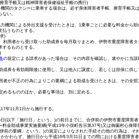
、療育手帳又は精神障害者保健福祉手帳の携行)
力機関のタクシーに乗車する場合は、必ず身体障害者手帳、療育手帳又
らない。
協力機関による外出支援を受けたときは、1乗車ごとに必要な料金から助
支払うものとする。
求)
、利用者から受け取った助成券を毎月取りまとめ、伊勢市重度障害者タ
求するものとする。
)
条
の規定による請求があった場合は、その内容を確認し、速やかに当該
助成券を有効期限後に使用し、又は他人に譲渡し、若しくは担保に供し
用者が不正の行為によりこの要綱による助成を受けたときは、その全部
定めるもののほか、必要な事項は、別に定める。
17年11月1日から施行する。
の日
(以下「施行日」という。)
の前日までに、合併前の伊勢市重度障害者
ー料金助成事業実施要綱
(平成13年小俣町告示第37号)
又は御薗村心身障
併前の要綱」という。)
の規定によりなされた手続その他の行為は、そ
かかわらず、施行日から平成18年3月31日までの間における重度障害