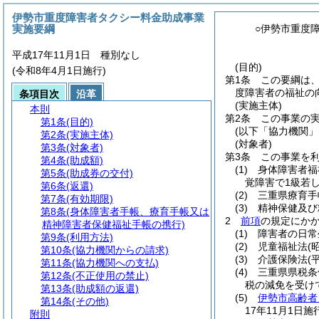
伊勢市重度障害者タクシー料金助成事業
実施要綱
○伊勢市重度
平成17年11月1日 種別なし
(目的)
(令和8年4月1日施行)
第1条
この要綱は
度障害者の福祉の
条項目次
沿革
(実施主体)
本則
第2条
この事業の
第1条
(目的)
(以下「協力機関」
第2条
(実施主体)
(対象者)
第3条
(対象者)
第3条
この事業を
第4条
(助成額)
(1)
身体障害者福
第5条
(助成券の交付)
覚障害で1級若
第6条
(返還)
(2)
三重県療育手
第7条
(有効期限)
(3)
精神保健及び
第8条
(身体障害者手帳、療育手帳又は
2
前項
の規定にか
精神障害者保健福祉手帳の携行)
(1)
障害者の日常
第9条
(利用方法)
(2)
児童福祉法
(
第10条
(協力機関からの請求)
(3)
介護保険法
(
第11条
(協力機関への支払)
(4)
三重県県税条
第12条
(不正使用の禁止)
税の減免を受け
第13条
(助成額の返還)
(5)
伊勢市高齢者
第14条
(その他)
17年11月1日施
附則