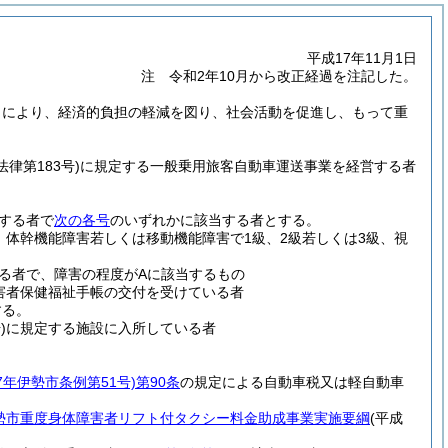
平成17年11月1日
注 令和2年10月から改正経過を注記した。
とにより、経済的負担の軽減を図り、社会活動を促進し、もって重
法律第183号)
に規定する一般乗用旅客自動車運送事業を経営する者
する者で
次の各号
のいずれかに該当する者とする。
、体幹機能障害若しくは移動機能障害で1級、2級若しくは3級、視
る者で、障害の程度がAに該当するもの
害者保健福祉手帳の交付を受けている者
する。
)
に規定する施設に入所している者
7年伊勢市条例第51号)
第90条
の規定による自動車税又は軽自動車
勢市重度身体障害者リフト付タクシー料金助成事業実施要綱
(平成