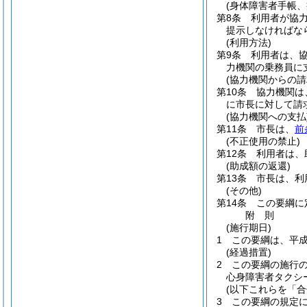
(身体障害者手帳
第8条
利用者が協
提示しなければな
(利用方法)
第9条
利用者は、
力機関の乗務員に
(協力機関からの請
第10条
協力機関は
に市長に対して請
(協力機関への支払
第11条
市長は、
前
(不正使用の禁止)
第12条
利用者は、
(助成額の返還)
第13条
市長は、利
(その他)
第14条
この要綱に
附
則
(施行期日)
1
この要綱は、平成
(経過措置)
2
この要綱の施行
心身障害者タクシ
(以下これらを「合
3
この要綱の規定に