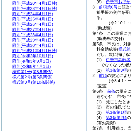
(6)
伊勢市おでか
附則
(平成20年4月1日抄)
3
前項第6号
に該当
附則
(平成23年4月1日抄)
祉手帳の交付を受
附則
(平成24年4月1日)
る。
附則
(平成25年4月1日)
(令2.10.1
附則
(平成26年4月1日)
(助成額)
附則
(平成27年4月1日)
第4条
この事業にお
附則
(平成28年4月1日)
(助成券の交付)
附則
(平成29年4月1日)
第5条
市長は、対
附則
(平成30年4月1日)
料金助成券
(
様式第
附則
(平成31年4月1日抄)
だし、次に掲げる
附則
(令和2年10月1日)
(1)
伊勢市高齢者
附則
(令和3年9月1日)
でなくなった者
附則
(令和8年4月1日)
(2)
第3条第3項
の
様式第1号
(第5条関係)
2
前項
の規定によ
様式第2号
(第5条関係)
(令8.4.1
様式第3号
(第10条関係)
(返還)
第6条
前条
の規定
速やかに、市長に
(1)
死亡したとき
(2)
市の住民でな
(3)
第3条第1項
の
(4)
第3条第2項
の
(有効期限)
第7条
利用者は、