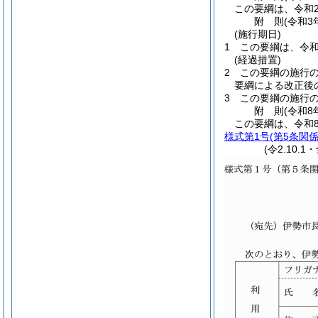
この要綱は、令和2
附
則
(令和3
(施行期日)
1
この要綱は、令和
(経過措置)
2
この要綱の施行
要綱による改正後
3
この要綱の施行
附
則
(令和8
この要綱は、令和
様式第1号
(第5条関係
(令2.10.