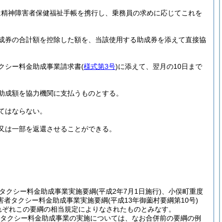
は精神障害者保健福祉手帳を携行し、乗務員の求めに応じてこれを
成券の合計額を控除した額を、当該使用する助成券を添えて直接協
クシー料金助成事業請求書
(
様式第3号
)
に添えて、翌月の10日まで
助成額を協力機関に支払うものとする。
てはならない。
又は一部を返還させることができる。
タクシー料金助成事業実施要綱
(平成2年7月1日施行)
、小俣町重度
害者タクシー料金助成事業実施要綱
(平成13年御薗村要綱第10号)
れぞれこの要綱の相当規定によりなされたものとみなす。
者タクシー料金助成事業の実施については、なお合併前の要綱の例