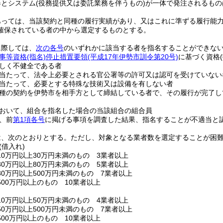
器とシステム
(役務提供又は委託業務を伴うもの)
が一体で発注されるもの
あっては、当該契約と同種の履行実績があり、又はこれに準ずる履行能
確保されている者の中から選定するものとする。
に際しては、
次の各号
のいずれかに該当する者を指名することができな
事等資格
(指名)
停止措置要領
(平成17年伊勢市訓令第20号)
に基づく資格
しく不健全である者
当たって、法令上必要とされる官公署等の許可又は認可を受けていない
当たって、必要とする特殊な技術又は設備を有しない者
種の契約を伊勢市を相手方として締結している者で、その履行が完了し
おいて、組合を指名した場合の当該組合の組合員
、前
第1項各号
に掲げる事項を調査した結果、指名することが不適当と
は、次のとおりとする。
ただし、対象となる業者数を選定することが困
(借入れ)
10万円以上30万円未満のもの 3業者以上
30万円以上80万円未満のもの 5業者以上
0万円以上500万円未満のもの 7業者以上
00万円以上のもの 10業者以上
10万円以上50万円未満のもの 4業者以上
0万円以上500万円未満のもの 7業者以上
00万円以上のもの 10業者以上