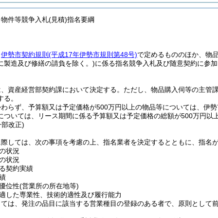
・物件等競争入札(見積)指名要綱
、
伊勢市契約規則
(平成17年伊勢市規則第48号)
で定めるもののほか、物
に製造及び修繕の請負を除く。)
に係る指名競争入札及び随意契約に参加
は、資産経営部契約課において決定する。
ただし、物品購入伺等の主管
する。
かわらず、予算額又は予定価格が500万円以上の物品等については、伊
については、リース期間に係る予算額又は予定価格の総額が500万円以
・一部改正)
に際しては、次の事項を考慮の上、指名業者を決定するとともに、指名
の状況
の状況
る契約実績
績
優位性
(営業所の所在地等)
適した専業性、技術的適性及び履行能力
しては、発注の品目に該当する営業種目の登録のある者で、原則として