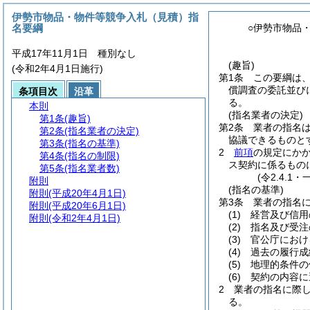
伊勢市物品・物件等競争入札（見積）指
名要綱
○伊勢市物品
平成17年11月1日 種別なし
(趣旨)
(令和2年4月1日施行)
第1条
この要綱は
償調査の委託並び
条項目次
沿革
る。
本則
(指名業者の決定)
第1条
(趣旨)
第2条
業者の指名
第2条
(指名業者の決定)
協議できるものと
第3条
(指名の基準)
2
前項
の規定にか
第4条
(指名の制限)
ス契約に係るもの
第5条
(指名業者数)
(令2.4.1
附則
(指名の基準)
附則
(平成20年4月1日)
第3条
業者の指名
附則
(平成20年6月1日)
(1)
経営及び信用
附則
(令和2年4月1日)
(2)
指名及び受注
(3)
官公庁におけ
(4)
過去の履行成
(5)
地理的条件の
(6)
契約の内容に
2
業者の指名に際
る。