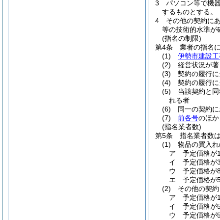
3
パソコン等で機
するものとする。
4
その他の契約に
等の技術的水準が
(指名の制限)
第4条
業者の指名
(1)
伊勢市建設工
(2)
経営状況が著
(3)
契約の履行に
(4)
契約の履行に
(5)
当該契約と同
れる者
(6)
同一の契約に
(7)
前各号
のほか
(指名業者数)
第5条
指名業者数
(1)
物品の買入れ
ア
予定価格が
イ
予定価格が
ウ
予定価格が8
エ
予定価格が5
(2)
その他の契約
ア
予定価格が
イ
予定価格が5
ウ
予定価格が5