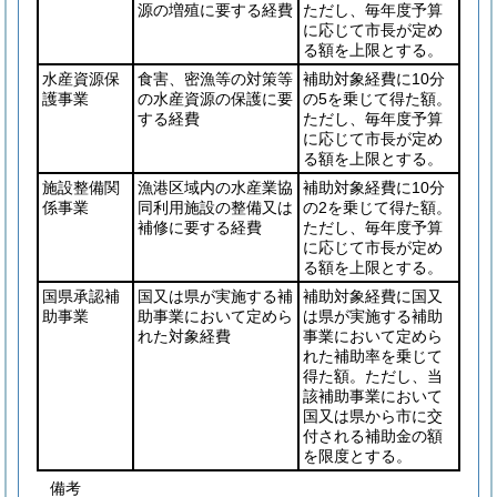
源の増殖に要する経費
ただし、毎年度予算
に応じて市長が定め
る額を上限とする。
水産資源保
食害、密漁等の対策等
補助対象経費に10分
護事業
の水産資源の保護に要
の5を乗じて得た額。
する経費
ただし、毎年度予算
に応じて市長が定め
る額を上限とする。
施設整備関
漁港区域内の水産業協
補助対象経費に10分
係事業
同利用施設の整備又は
の2を乗じて得た額。
補修に要する経費
ただし、毎年度予算
に応じて市長が定め
る額を上限とする。
国県承認補
国又は県が実施する補
補助対象経費に国又
助事業
助事業において定めら
は県が実施する補助
れた対象経費
事業において定めら
れた補助率を乗じて
得た額。ただし、当
該補助事業において
国又は県から市に交
付される補助金の額
を限度とする。
備考