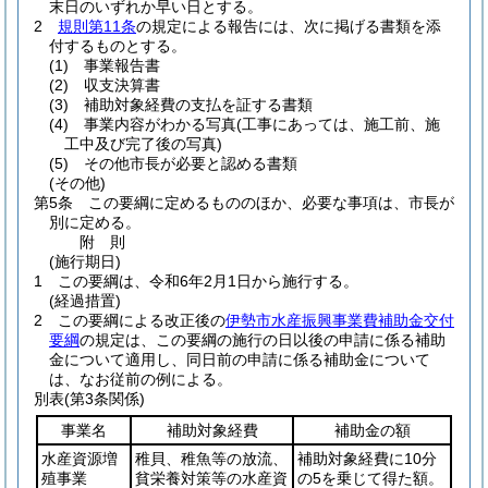
末日のいずれか早い日とする。
2
規則第11条
の規定による報告には、次に掲げる書類を添
付するものとする。
(1)
事業報告書
(2)
収支決算書
(3)
補助対象経費の支払を証する書類
(4)
事業内容がわかる写真
(工事にあっては、施工前、施
工中及び完了後の写真)
(5)
その他市長が必要と認める書類
(その他)
第5条
この要綱に定めるもののほか、必要な事項は、市長が
別に定める。
附
則
(施行期日)
1
この要綱は、令和6年2月1日から施行する。
(経過措置)
2
この要綱による改正後の
伊勢市水産振興事業費補助金交付
要綱
の規定は、この要綱の施行の日以後の申請に係る補助
金について適用し、同日前の申請に係る補助金について
は、なお従前の例による。
別表
(第3条関係)
事業名
補助対象経費
補助金の額
水産資源増
稚貝、稚魚等の放流、
補助対象経費に10分
殖事業
貧栄養対策等の水産資
の5を乗じて得た額。