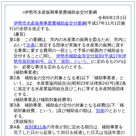
○伊勢市水産振興事業費補助金交付要綱
令和6年2月1日
伊勢市水産振興事業費補助金交付要綱
(平成17年11月1日施
行)の全部を改正する。
(趣旨)
第1条
この要綱は、市内の水産業の振興を図るため、市内に
おいて
次条
に規定する団体が実施する水産業の振興に資す
る事業に要する費用の一部として予算の範囲内で補助金を
交付することに関し、
伊勢市補助金等交付規則
(平成17年伊
勢市規則第40号。以下「規則」という。)
に定めるもののほ
か、必要な事項を定めるものとする。
(補助事業者)
第2条
補助金の交付の対象となる者
(以下「補助事業者」と
いう。)
は、水産業協同組合法
(昭和23年法律第242号)
第2条
に規定する水産業協同組合及びこれに準ずる水産関係団体
とする。
(補助事業及び補助対象経費等)
第3条
補助事業、補助金の交付の対象となる経費
(以下「補
助対象経費」という。)
及び補助金の額は、
別表
のとおりと
する。
(実績報告)
第4条
規則第11条
の市長が別に定める期日は、補助事業を
完了した日から起算して30日を経過した日又は当該年度の