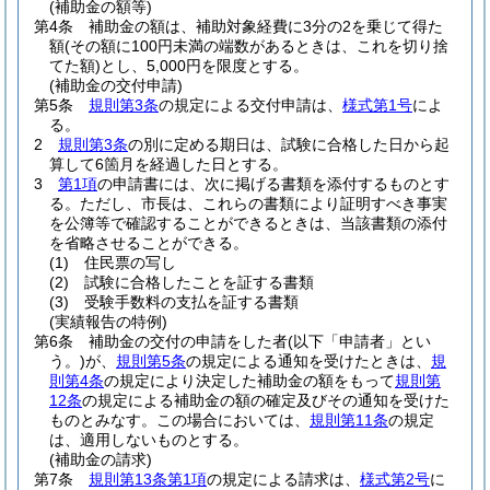
(補助金の額等)
第4条
補助金の額は、補助対象経費に3分の2を乗じて得た
額
(その額に100円未満の端数があるときは、これを切り捨
てた額)
とし、5,000円を限度とする。
(補助金の交付申請)
第5条
規則第3条
の規定による交付申請は、
様式第1号
によ
る。
2
規則第3条
の別に定める期日は、試験に合格した日から起
算して6箇月を経過した日とする。
3
第1項
の申請書には、次に掲げる書類を添付するものとす
る。
ただし、市長は、これらの書類により証明すべき事実
を公簿等で確認することができるときは、当該書類の添付
を省略させることができる。
(1)
住民票の写し
(2)
試験に合格したことを証する書類
(3)
受験手数料の支払を証する書類
(実績報告の特例)
第6条
補助金の交付の申請をした者
(以下「申請者」とい
う。)
が、
規則第5条
の規定による通知を受けたときは、
規
則第4条
の規定により決定した補助金の額をもって
規則第
12条
の規定による補助金の額の確定及びその通知を受けた
ものとみなす。
この場合においては、
規則第11条
の規定
は、適用しないものとする。
(補助金の請求)
第7条
規則第13条第1項
の規定による請求は、
様式第2号
に