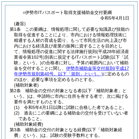
○伊勢市ITパスポート取得支援補助金交付要綱
令和5年4月1日
(趣旨)
第1条
この要綱は、情報処理に関して必要な知識及び技能の
取得を促進することにより、市内における情報処理技術に
精通する人材の育成を図り、もって市民生活の向上及び市
内における経済及び産業の振興に資することを目的とし
て、情報処理の促進に関する法律施行規則
(平成28年経済産
業省令第102号)
別表に規定するITパスポート試験
(以下「試
験」という。)
の合格者に対し、予算の範囲内において補助
金を交付することに関し、
伊勢市補助金等交付規則
(平成17
年伊勢市規則第40号。以下「規則」という。)
に定めるもの
のほか、必要な事項を定めるものとする。
(補助対象者)
第2条
補助金の交付の対象となる者
(以下「補助対象者」と
いう。)
は、申請時に市内に住所を有する者で、次に掲げる
要件を満たすものとする。
(1)
令和5年4月1日以降に試験に合格した者であること。
(2)
過去にこの要綱による補助金の交付を受けていない者
であること。
(補助対象経費)
第3条
補助金の交付の対象となる経費
(以下「補助対象経
費」という。)
は、試験の受験手数料とする。