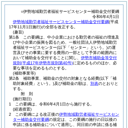
○伊勢地域勤労者福祉サービスセンター補助金交付要綱
令和6年4月1日
伊勢地域勤労者福祉サービスセンター補助金交付要綱
(平成
17年11月1日施行)の全部を改正する。
(趣旨)
第1条
この要綱は、中小企業における勤労者の福祉の増進及
び中小企業の振興を図るため、一般社団法人伊勢地域勤労
者福祉サービスセンター
(以下「センター」という。)
の運
営及びその事業に要する費用の一部として予算の範囲内に
おいて補助金を交付することに関し、
伊勢市補助金等交付
規則
(平成17年伊勢市規則第40号)
に定めるもののほか、必
要な事項を定めるものとする。
(補助事業等)
第2条
補助事業、補助金の交付の対象となる経費
(以下「補
助対象経費」という。)
及び補助金の額は、
別表
のとおりと
する。
附
則
(施行期日)
1
この要綱は、令和6年4月1日から施行する。
(経過措置)
2
この要綱による改正後の
伊勢地域勤労者福祉サービスセン
ター補助金交付要綱
の規定は、この要綱の施行の日以後の
申請に係る補助金について適用し、同日前の申請に係る補