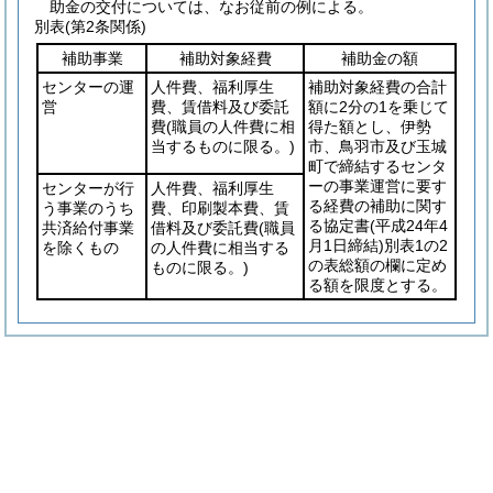
助金の交付については、なお従前の例による。
別表
(第2条関係)
補助事業
補助対象経費
補助金の額
センターの運
人件費、福利厚生
補助対象経費の合計
営
費、賃借料及び委託
額に2分の1を乗じて
費
(職員の人件費に相
得た額とし、伊勢
当するものに限る。)
市、鳥羽市及び玉城
町で締結するセンタ
ーの事業運営に要す
センターが行
人件費、福利厚生
る経費の補助に関す
う事業のうち
費、印刷製本費、賃
る協定書
(平成24年4
共済給付事業
借料及び委託費
(職員
月1日締結)
別表1の2
を除くもの
の人件費に相当する
の表総額の欄に定め
ものに限る。)
る額を限度とする。