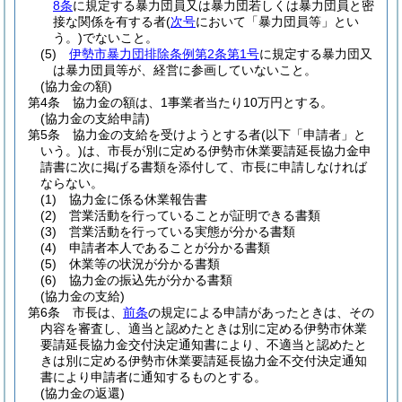
8条
に規定する暴力団員又は暴力団若しくは暴力団員と密
接な関係を有する者
(
次号
において「暴力団員等」とい
う。)
でないこと。
(5)
伊勢市暴力団排除条例第2条第1号
に規定する暴力団又
は暴力団員等が、経営に参画していないこと。
(協力金の額)
第4条
協力金の額は、1事業者当たり10万円とする。
(協力金の支給申請)
第5条
協力金の支給を受けようとする者
(以下「申請者」と
いう。)
は、市長が別に定める伊勢市休業要請延長協力金申
請書に次に掲げる書類を添付して、市長に申請しなければ
ならない。
(1)
協力金に係る休業報告書
(2)
営業活動を行っていることが証明できる書類
(3)
営業活動を行っている実態が分かる書類
(4)
申請者本人であることが分かる書類
(5)
休業等の状況が分かる書類
(6)
協力金の振込先が分かる書類
(協力金の支給)
第6条
市長は、
前条
の規定による申請があったときは、その
内容を審査し、適当と認めたときは別に定める伊勢市休業
要請延長協力金交付決定通知書により、不適当と認めたと
きは別に定める伊勢市休業要請延長協力金不交付決定通知
書により申請者に通知するものとする。
(協力金の返還)