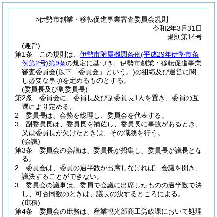
○伊勢市創業・移転促進事業審査委員会規則
令和2年3月31日
規則第14号
(趣旨)
第1条
この規則は、
伊勢市附属機関条例
(平成29年伊勢市条
例第2号)
第9条
の規定に基づき、伊勢市創業・移転促進事業
審査委員会
(以下「委員会」という。)
の組織及び運営に関
し必要な事項を定めるものとする。
(委員長及び副委員長)
第2条
委員会に、委員長及び副委員長1人を置き、委員の互
選により定める。
2
委員長は、会務を総理し、委員会を代表する。
3
副委員長は、委員長を補佐し、委員長に事故があるとき、
又は委員長が欠けたときは、その職務を行う。
(会議)
第3条
委員会の会議は、委員長が招集し、委員長が議長とな
る。
2
委員会は、委員の過半数が出席しなければ、会議を開き、
議決することができない。
3
委員会の議事は、委員で会議に出席したものの過半数で決
し、可否同数のときは、議長の決するところによる。
(庶務)
第4条
委員会の庶務は、産業観光部商工労政課において処理