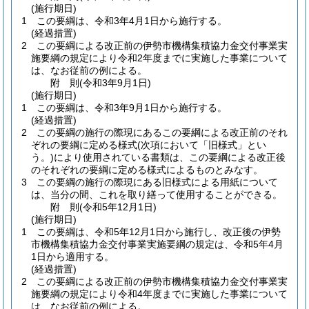
(施行期日)
1
この要綱は、令和3年4月1日から施行する。
(経過措置)
2
この要綱による改正前の伊勢市機構集積協力金交付事業実
施要綱の規定により令和2年度までに実施した事業について
は、なお従前の例による。
附
則
(令和3年9月1日
)
(施行期日)
1
この要綱は、令和3年9月1日から施行する。
(経過措置)
2
この要綱の施行の際現にあるこの要綱による改正前のそれ
ぞれの要綱に定める様式
(次項において「旧様式」とい
う。)
により使用されている書類は、この要綱による改正後
のそれぞれの要綱に定める様式によるものとみなす。
3
この要綱の施行の際現にある旧様式による用紙について
は、当分の間、これを取り繕って使用することができる。
附
則
(令和5年12月1日
)
(施行期日)
1
この要綱は、令和5年12月1日から施行し、改正後の伊勢
市機構集積協力金交付事業実施要綱の規定は、令和5年4月
1日から適用する。
(経過措置)
2
この要綱による改正前の伊勢市機構集積協力金交付事業実
施要綱の規定により令和4年度までに実施した事業について
は、なお従前の例による。