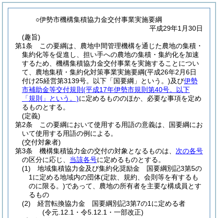
○伊勢市機構集積協力金交付事業実施要綱
平成29年1月30日
(趣旨)
第1条
この要綱は、農地中間管理機構を通じた農地の集積・
集約化等を促進し、担い手への農地の集積・集約化を加速
するため、機構集積協力金交付事業を実施することについ
て、農地集積・集約化対策事業実施要綱
(平成26年2月6日
付け25経営第3139号。以下「国要綱」という。)
及び
伊勢
市補助金等交付規則
(平成17年伊勢市規則第40号。以下
「規則」という。)
に定めるもののほか、必要な事項を定め
るものとする。
(定義)
第2条
この要綱において使用する用語の意義は、国要綱にお
いて使用する用語の例による。
(交付対象者)
第3条
機構集積協力金の交付の対象となるものは、
次の各号
の区分に応じ、
当該各号
に定めるものとする。
(1)
地域集積協力金及び集約化奨励金 国要綱別記3第5の
1に定める地域内の団体
(定款、規約、会則等を有するも
のに限る。)
であって、農地の所有者を主要な構成員とす
るもの
(2)
経営転換協力金 国要綱別記3第7の1に定める者
(令元.12.1・令5.12.1・一部改正)