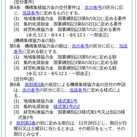
(交付要件)
第4条
機構集積協力金の交付要件は、
次の各号
の区分に応
じ、
当該各号
に定めるものとする。
(1)
地域集積協力金 国要綱別記3第5の3
(1)
に定める要件
(2)
集約化奨励金 国要綱別記3第6の2
(1)
に定める要件
(3)
経営転換協力金 国要綱別記3第7の2に定める要件
(令元.12.1・令3.4.1・令5.12.1・一部改正)
(機構集積協力金の額)
第5条
機構集積協力金の額は、
次の各号
の区分に応じ、
当該
各号
に定める額とする。
(1)
地域集積協力金 国要綱別記3第5の4に定める額
(2)
集約化奨励金 国要綱別記3第6の3
(1)
に定める額
(3)
経営転換協力金 国要綱別記3第7の3に定める額
(令元.12.1・令5.12.1・一部改正)
(交付申請)
第6条
規則第3条
の規定による機構集積協力金の交付の申請
は、
次の各号
の区分に応じ、
当該各号
に定める様式によ
る。
(1)
地域集積協力金
様式第1号
(2)
集約化奨励金
様式第1号の2
(3)
経営転換協力金 国要綱別記3様式第1号又は別記3様
式第2号
2
規則第3条
の別に定める期日は、12月28日とし、期日が日
曜日又は土曜日に当たるときは、その前日をもって、その
期日とみなす。