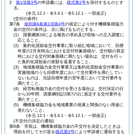
3
第1項第3号
の申請書には、
様式第2号
を添付するものとす
る。
(令元.12.1・令3.4.1・令5.12.1・一部改正)
(交付の条件)
第7条
規則第6条第1項第4号
の規定により付す機構集積協力
金の交付の条件は、次に掲げるものとする。
(1)
国要綱第18による報告の求め及び現地への立入調査に
応じること。
(2)
集約化奨励金交付事業に取り組む地域において、目標
年度の2月末時点における交付対象面積が、交付額の算定
時における交付対象面積に満たない場合は、交付を行っ
た集約化奨励金の差額を返還すること。
(3)
地域集積協力金交付事業又は集約化奨励金交付事業の
実施地域のうち目標年度において交付要件を満たしてい
ないものは、当該目標年度の翌年度において交付要件を
満たすこと。
(4)
経営転換協力金の交付を受ける場合は、交付決定の日
から10年間、国要綱別記3第7の2に規定する交付要件を
満たすこと。
(5)
機構集積協力金を地域農業の発展と関係のない用途に
使わないこと。
(令元.12.1・令3.4.1・令5.12.1・一部改正)
(不交付の決定の通知)
第8条
市長は、機構集積協力金の不交付を決定したときは、
理由を付してその旨を
様式第3号
により申請者に通知するも