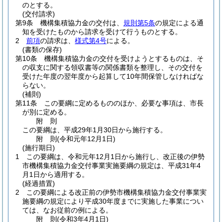
のとする。
(交付請求)
第9条
機構集積協力金の交付は、
規則第5条
の規定による通
知を受けたものから請求を受けて行うものとする。
2
前項
の請求は、
様式第4号
による。
(書類の保存)
第10条
機構集積協力金の交付を受けようとするものは、そ
の収支に関する領収書等の関係書類を整理し、その交付を
受けた年度の翌年度から起算して10年間保管しなければな
らない。
(補則)
第11条
この要綱に定めるもののほか、必要な事項は、市長
が別に定める。
附
則
この要綱は、平成29年1月30日から施行する。
附
則
(令和元年12月1日
)
(施行期日)
1
この要綱は、令和元年12月1日から施行し、改正後の伊勢
市機構集積協力金交付事業実施要綱の規定は、平成31年4
月1日から適用する。
(経過措置)
2
この要綱による改正前の伊勢市機構集積協力金交付事業実
施要綱の規定により平成30年度までに実施した事業につい
ては、なお従前の例による。
附
則
(令和3年4月1日
)