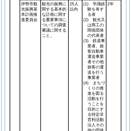
伊勢市観
観光の振興に
25人
(1)
学識経
2年
光振興基
関する基本的
以内
験を有す
本計画推
な計画に関す
る者
進委員会
る重要事項に
(2)
観光又
ついての調査
は商工の
審議に関する
関係団体
こと。
の代表者
(3)
鉄道事
業者、旅
客自動車
運送事業
者その他
旅客の運
送を行う
事業者
(4)
まちづ
くりの推
進を図る
活動を行
うことを
目的とす
る特定非
営利活動
法人その
他の団体