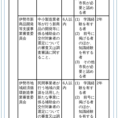
市長が必
要と認め
る者
伊勢市新
中小製造業者
6人以
(1)
学識経
2年
商品開発
等が行う新商
内
験を有す
等支援事
品の開発等に
る者
業審査委
係る補助金の
(2)
前号に
員会
交付対象者の
掲げる者
選定について
のほか、
の審査又は調
知識経験
査審議に関す
を有する
ること。
者
(3)
その他
市長が必
要と認め
る者
伊勢市地
民間事業者が
6人以
(1)
学識経
2年
域経済循
行う地域の資
内
験を有す
環創造事
源を活用した
る者
業審査委
新たな事業に
(2)
前号に
員会
係る補助金の
掲げる者
交付対象者の
のほか、
選定について
知識経験
の審査又は調
を有する