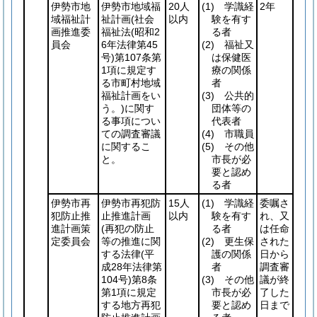
伊勢市地
伊勢市地域福
20人
(1)
学識経
2年
域福祉計
祉計画
(社会
以内
験を有す
画推進委
福祉法
(昭和2
る者
員会
6年法律第45
(2)
福祉又
号)
第107条第
は保健医
1項に規定す
療の関係
る市町村地域
者
福祉計画をい
(3)
公共的
う。)
に関す
団体等の
る事項につい
代表者
ての調査審議
(4)
市職員
に関するこ
(5)
その他
と。
市長が必
要と認め
る者
伊勢市再
伊勢市再犯防
15人
(1)
学識経
委嘱さ
犯防止推
止推進計画
以内
験を有す
れ、又
進計画策
(再犯の防止
る者
は任命
定委員会
等の推進に関
(2)
更生保
された
する法律
(平
護の関係
日から
成28年法律第
者
調査審
104号)
第8条
(3)
その他
議が終
第1項に規定
市長が必
了した
する地方再犯
要と認め
日まで