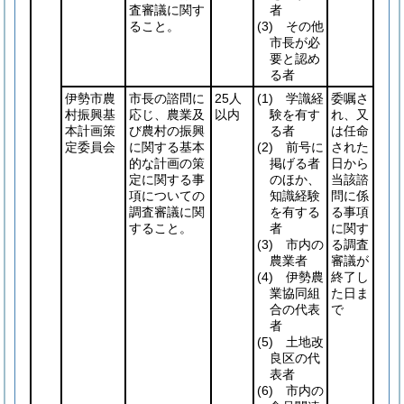
査審議に関す
者
ること。
(3)
その他
市長が必
要と認め
る者
伊勢市農
市長の諮問に
25人
(1)
学識経
委嘱さ
村振興基
応じ、農業及
以内
験を有す
れ、又
本計画策
び農村の振興
る者
は任命
定委員会
に関する基本
(2)
前号に
された
的な計画の策
掲げる者
日から
定に関する事
のほか、
当該諮
項についての
知識経験
問に係
調査審議に関
を有する
る事項
すること。
者
に関す
(3)
市内の
る調査
農業者
審議が
(4)
伊勢農
終了し
業協同組
た日ま
合の代表
で
者
(5)
土地改
良区の代
表者
(6)
市内の