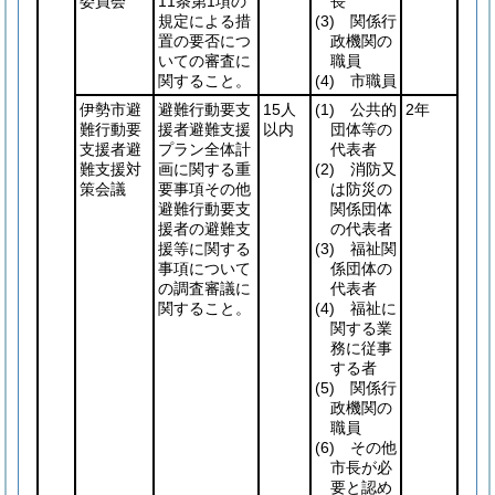
委員会
11条第1項の
長
規定による措
(3)
関係行
置の要否につ
政機関の
いての審査に
職員
関すること。
(4)
市職員
伊勢市避
避難行動要支
15人
(1)
公共的
2年
難行動要
援者避難支援
以内
団体等の
支援者避
プラン全体計
代表者
難支援対
画に関する重
(2)
消防又
策会議
要事項その他
は防災の
避難行動要支
関係団体
援者の避難支
の代表者
援等に関する
(3)
福祉関
事項について
係団体の
の調査審議に
代表者
関すること。
(4)
福祉に
関する業
務に従事
する者
(5)
関係行
政機関の
職員
(6)
その他
市長が必
要と認め