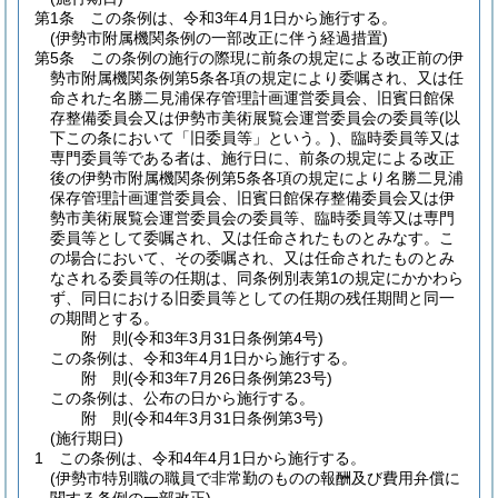
第1条
この条例は、令和3年4月1日から施行する。
(伊勢市附属機関条例の一部改正に伴う経過措置)
第5条
この条例の施行の際現に前条の規定による改正前の伊
勢市附属機関条例第5条各項の規定により委嘱され、又は任
命された名勝二見浦保存管理計画運営委員会、旧賓日館保
存整備委員会又は伊勢市美術展覧会運営委員会の委員等
(以
下この条において「旧委員等」という。)
、臨時委員等又は
専門委員等である者は、施行日に、前条の規定による改正
後の伊勢市附属機関条例第5条各項の規定により名勝二見浦
保存管理計画運営委員会、旧賓日館保存整備委員会又は伊
勢市美術展覧会運営委員会の委員等、臨時委員等又は専門
委員等として委嘱され、又は任命されたものとみなす。
こ
の場合において、その委嘱され、又は任命されたものとみ
なされる委員等の任期は、同条例別表第1の規定にかかわら
ず、同日における旧委員等としての任期の残任期間と同一
の期間とする。
附
則
(令和3年3月31日
条例第4号)
この条例は、令和3年4月1日から施行する。
附
則
(令和3年7月26日
条例第23号)
この条例は、公布の日から施行する。
附
則
(令和4年3月31日
条例第3号)
(施行期日)
1
この条例は、令和4年4月1日から施行する。
(伊勢市特別職の職員で非常勤のものの報酬及び費用弁償に