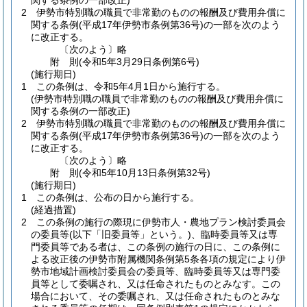
関する条例の一部改正)
2
伊勢市特別職の職員で非常勤のものの報酬及び費用弁償に
関する条例
(平成17年伊勢市条例第36号)
の一部を次のよう
に改正する。
〔次のよう〕略
附
則
(令和5年3月29日
条例第6号)
(施行期日)
1
この条例は、令和5年4月1日から施行する。
(伊勢市特別職の職員で非常勤のものの報酬及び費用弁償に
関する条例の一部改正)
2
伊勢市特別職の職員で非常勤のものの報酬及び費用弁償に
関する条例
(平成17年伊勢市条例第36号)
の一部を次のよう
に改正する。
〔次のよう〕略
附
則
(令和5年10月13日
条例第32号)
(施行期日)
1
この条例は、公布の日から施行する。
(経過措置)
2
この条例の施行の際現に伊勢市人・農地プラン検討委員会
の委員等
(以下「旧委員等」という。)
、臨時委員等又は専
門委員等である者は、この条例の施行の日に、この条例に
よる改正後の伊勢市附属機関条例第5条各項の規定により伊
勢市地域計画検討委員会の委員等、臨時委員等又は専門委
員等として委嘱され、又は任命されたものとみなす。
この
場合において、その委嘱され、又は任命されたものとみな