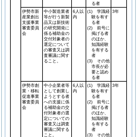
る者
伊勢市新
中小製造業者
6人以
(1)
学識経
3年
産業創出
等が行う新製
内
験を有す
支援事業
品又は新技術
る者
審査委員
の研究開発に
(2)
前号に
会
係る補助金の
掲げる者
交付対象者の
のほか、
選定について
知識経験
の審査又は調
を有する
査審議に関す
者
ること。
(3)
その他
市長が必
要と認め
る者
伊勢市創
中小企業者等
6人以
(1)
学識経
3年
業・移転
として創業し
内
験を有す
促進事業
ようとする者
る者
審査委員
への支援に係
(2)
前号に
会
る補助金の交
掲げる者
付対象者の選
のほか、
定についての
知識経験
審査又は調査
を有する
審議に関する
者
こと。
(3)
その他