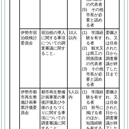
の代表者
(5)
その他
市長が必
要と認め
る者
伊勢市宿
宿泊税の導入
10人
(1)
学識経
委嘱さ
泊税検討
に関する事項
以内
験を有す
れ、又
委員会
についての調
る者
は任命
査審議に関す
(2)
観光又
された
ること。
は商工の
日から
関係団体
調査審
の代表者
議が終
(3)
その他
了した
市長が必
日まで
要と認め
る者
伊勢市都
都市再生整備
5人以
(1)
学識経
委嘱さ
市再生整
計画事業の事
内
験を有す
れ、又
備計画事
後評価及び今
る者
は任命
業評価委
後のまちづく
(2)
前号に
された
員会
りに関する事
掲げる者
日から
項についての
のほか、
調査審
調査審議に関
知識経験
議が終
すること。
を有する
了した