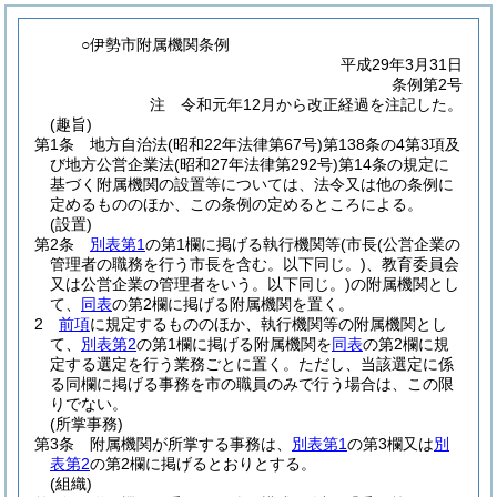
○伊勢市附属機関条例
平成29年3月31日
条例第2号
注 令和元年12月から改正経過を注記した。
(趣旨)
第1条
地方自治法
(昭和22年法律第67号)
第138条の4第3項及
び地方公営企業法
(昭和27年法律第292号)
第14条の規定に
基づく附属機関の設置等については、法令又は他の条例に
定めるもののほか、この条例の定めるところによる。
(設置)
第2条
別表第1
の第1欄に掲げる執行機関等
(市長
(公営企業の
管理者の職務を行う市長を含む。以下同じ。)
、教育委員会
又は公営企業の管理者をいう。以下同じ。)
の附属機関とし
て、
同表
の第2欄に掲げる附属機関を置く。
2
前項
に規定するもののほか、執行機関等の附属機関とし
て、
別表第2
の第1欄に掲げる附属機関を
同表
の第2欄に規
定する選定を行う業務ごとに置く。
ただし、当該選定に係
る同欄に掲げる事務を市の職員のみで行う場合は、この限
りでない。
(所掌事務)
第3条
附属機関が所掌する事務は、
別表第1
の第3欄又は
別
表第2
の第2欄に掲げるとおりとする。
(組織)