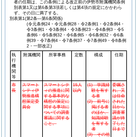
者の任期は、この条例による改正前の伊勢市附属機関条例
別表第1又は第6条第3項若しくは第4項の規定にかかわら
ず、その日に満了する。
別表第1
(第2条―第6条関係)
(令元条例24・令元条例28・令2条例1・令2条例4・
令3条例1・令3条例4・令3条例23・令4条例3・令5
条例6・令5条例32・令6条例5・令6条例32・令6条
例39・令7条例4・令7条例37・令7条例49・令8条例
2・一部改正)
執
附属機関
所掌事務
定数
構成
任期
行
機
関
等
市
スマート
スマートシテ
15人
(1)
学識経
委嘱さ
長
シティ伊
ィの推進に関
以内
験を有す
れ、又
勢推進構
する基本的な
る者
は任命
想策定委
構想の策定に
(2)
前号に
された
員会
関する事項に
掲げる者
日から
ついての調査
のほか、
調査審
審議に関する
知識経験
議が終
こと。
を有する
了した
者
日まで
(3)
その他