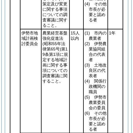
策定及び変更
(4)
その他
に関する事項
市長が必
についての調
要と認め
査審議に関す
る者
ること。
伊勢市地
農業経営基盤
15人
(1)
市内の
1年
域計画検
強化促進法
以内
農業者
討委員会
(昭和55年法
(2)
伊勢農
律第65号)
第1
業協同組
9条第1項に規
合の代表
定する地域計
者
画に関する事
(3)
土地改
項についての
良区の代
調査審議に関
表者
すること。
(4)
関係行
政機関の
職員
(5)
伊勢市
農業委員
会の委員
(6)
その他
市長が必
要と認め
る者