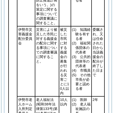
防止推進計画
る者
をいう。)
の
策定に関する
事項について
の調査審議に
関すること。
伊勢市災
災害により被
被災
(1)
知識経
委嘱さ
害義援金
災した市民に
した
験を有す
れ、又
配分委員
対する義援金
市民
る者
は任命
会
の配分に関す
に対
(2)
福祉関
された
る事項につい
する
係団体の
日から
ての調査審議
義援
代表者
当該義
に関するこ
金の
(3)
公共的
援金の
と。
募集
団体等の
配分が
が行
代表者
終了し
われ
(4)
市職員
た日ま
る災
(5)
その他
で
害ご
市長が必
とに1
要と認め
0人以
る者
内
伊勢市老
老人福祉法
10人
(1)
医師
2年
人ホーム
(昭和38年法
以内
(2)
老人福
入所判定
律第133号)
第
祉施設の