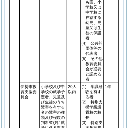
も園、小
学校又は
中学校に
在籍する
幼児、児
童又は生
徒の保護
者
(4)
公共的
団体等の
代表者
(5)
その他
教育委員
会が必要
と認める
者
伊勢市教
小学校及び中
20人
(1)
学識経
1年
育支援委
学校の就学予
以内
験を有す
員会
定者、児童及
る者
び生徒のうち
(2)
特別支
障害を有する
援学級設
者の障害の種
置校の校
類及び程度の
長
判断並びに就
(3)
特別支
学に係る教育
援教育担