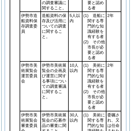
の調査審議に
要と認め
関すること。
る者
伊勢市造
造船資料の保
5人以
(1)
造船に
2年
船資料保
存及び活用に
内
関する専
存調査委
ついての調査
門的な知
員
に関するこ
識経験を
と。
有する者
(2)
その他
市長が必
要と認め
る者
伊勢市美
伊勢市美術展
10人
(1)
美術に
2年
術展覧会
覧会の企画及
以内
関する専
運営委員
び運営に関す
門的な知
会
る事項につい
識経験を
ての調査審議
有する者
に関するこ
(2)
その他
と。
市長が必
要と認め
る者
伊勢市美
伊勢市美術展
30人
(1)
美術に
委嘱さ
術展覧会
覧会の応募作
以内
関する専
れ、又
審査委員
品の審査に関
門的な知
は任命
会
すること。
識経験を
された