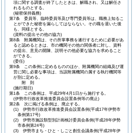
項に関する調査が終了したときは、解職され、又は解任さ
れるものとする。
(秘密保持義務)
第7条
委員等、臨時委員等及び専門委員等は、職務上知るこ
とができた秘密を漏らしてはならない。
その職を退いた後
も、同様とする。
(資料の提出その他の協力)
第8条
附属機関は、その所掌事務を遂行するために必要があ
ると認めるときは、市の機関その他の関係者に対し、資料
の提出、意見の開陳、説明その他必要な協力を求めること
ができる。
(委任)
第9条
この条例に定めるもののほか、附属機関の組織及び運
営に関し必要な事項は、当該附属機関の属する執行機関等
が別に定める。
附
則
(施行期日)
第1条
この条例は、平成29年4月1日から施行する。
(伊勢市行政改革推進委員会設置条例等の廃止)
第2条
次に掲げる条例は、廃止する。
(1)
伊勢市行政改革推進委員会設置条例
(平成17年伊勢市
条例第17号)
(2)
伊勢市施設類型別計画検討委員会条例
(平成28年伊勢
市条例第24号)
(3)
伊勢市まち・ひと・しごと創生会議条例
(平成28年伊