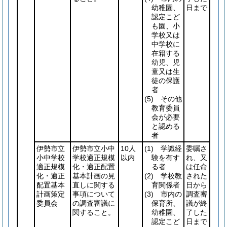
幼稚園、
日まで
認定こど
も園、小
学校又は
中学校に
在籍する
幼児、児
童又は生
徒の保護
者
(5)
その他
教育委員
会が必要
と認める
者
伊勢市立
伊勢市立小中
10人
(1)
学識経
委嘱さ
小中学校
学校適正規模
以内
験を有す
れ、又
適正規模
化・適正配置
る者
は任命
化・適正
基本計画の見
(2)
学校教
された
配置基本
直しに関する
育関係者
日から
計画策定
事項について
(3)
市内の
調査審
委員会
の調査審議に
保育所、
議が終
関すること。
幼稚園、
了した
認定こど
日まで