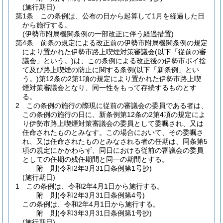
(施行期日)
第1条
この条例は、公布の日から起算して1月を経過した日
から施行する。
(伊勢市附属機関条例の一部改正に伴う経過措置)
第4条
前条の規定による改正前の伊勢市附属機関条例の規定
により置かれた伊勢市路上喫煙対策審議会
(以下「従前の審
議会」という。)
は、この条例による改正後の伊勢市ポイ捨
て及び路上喫煙の防止に関する条例
(以下「新条例」とい
う。)
第12条の2第1項の規定により置かれた伊勢市路上喫
煙対策審議会となり、同一性をもって存続するものとす
る。
2
この条例の施行の際現に従前の審議会の委員である者は、
この条例の施行の日に、新条例第12条の2第4項の規定によ
り伊勢市路上喫煙対策審議会の委員として委嘱され、又は
任命されたものとみなす。
この場合において、その委嘱さ
れ、又は任命されたものとみなされる者の任期は、同条第5
項の規定にかかわらず、同日における従前の審議会の委員
としての任期の残任期間と同一の期間とする。
附
則
(令和2年3月31日
条例第1号抄)
(施行期日)
1
この条例は、令和2年4月1日から施行する。
附
則
(令和2年3月31日
条例第4号)
この条例は、令和2年4月1日から施行する。
附
則
(令和3年3月31日
条例第1号抄)
(施行期日)