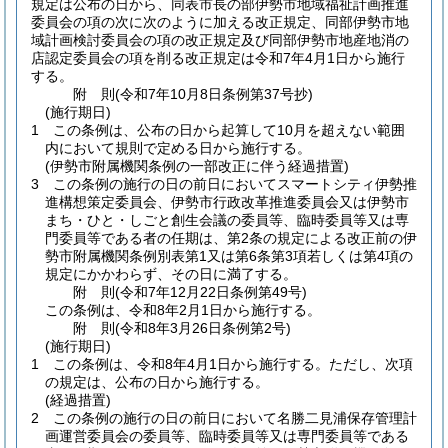
規定は公布の日から、同表市長の部伊勢市地域福祉計画推進
委員会の項の次に次のように加える改正規定、同部伊勢市地
域計画検討委員会の項の改正規定及び同部伊勢市地産地消の
店認定委員会の項を削る改正規定は令和7年4月1日から施行
する。
附
則
(令和7年10月8日
条例第37号抄)
(施行期日)
1
この条例は、公布の日から起算して10月を超えない範囲
内において規則で定める日から施行する。
(伊勢市附属機関条例の一部改正に伴う経過措置)
3
この条例の施行の日の前日においてスマートシティ伊勢推
進構想策定委員会、伊勢市行政改革推進委員会又は伊勢市
まち・ひと・しごと創生会議の委員等、臨時委員等又は専
門委員等である者の任期は、第2条の規定による改正前の伊
勢市附属機関条例別表第1又は第6条第3項若しくは第4項の
規定にかかわらず、その日に満了する。
附
則
(令和7年12月22日
条例第49号)
この条例は、令和8年2月1日から施行する。
附
則
(令和8年3月26日
条例第2号)
(施行期日)
1
この条例は、令和8年4月1日から施行する。
ただし、次項
の規定は、公布の日から施行する。
(経過措置)
2
この条例の施行の日の前日において名勝二見浦保存管理計
画運営委員会の委員等、臨時委員等又は専門委員等である