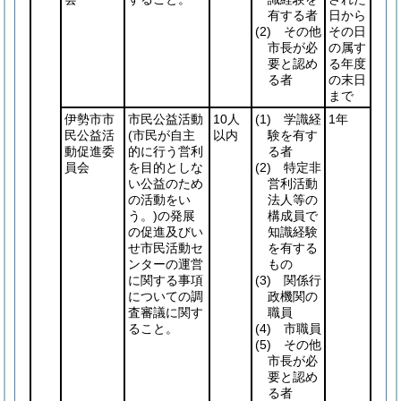
有する者
日から
(2)
その他
その日
市長が必
の属す
要と認め
る年度
る者
の末日
まで
伊勢市市
市民公益活動
10人
(1)
学識経
1年
民公益活
(市民が自主
以内
験を有す
動促進委
的に行う営利
る者
員会
を目的としな
(2)
特定非
い公益のため
営利活動
の活動をい
法人等の
う。)
の発展
構成員で
の促進及びい
知識経験
せ市民活動セ
を有する
ンターの運営
もの
に関する事項
(3)
関係行
についての調
政機関の
査審議に関す
職員
ること。
(4)
市職員
(5)
その他
市長が必
要と認め
る者