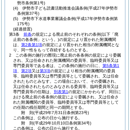
勢市条例第1号)
(4)
伊勢市子ども読書活動推進会議条例
(平成27年伊勢市
条例第37号)
(5)
伊勢市下水道事業審議会条例
(平成17年伊勢市条例第
175号)
(経過措置)
第3条
前条
の規定による廃止前のそれぞれの条例
(以下「廃
止前の各条例」という。)
の規定により置かれた附属機関
は、
第2条第1項
の規定により置かれた相当の附属機関とな
り、同一性をもって存続するものとする。
2
この条例の施行の際現に廃止前の各条例の規定により委嘱
され、又は任命された附属機関の委員等、臨時委員等又は
専門委員等である者は、この条例の施行の日に、
第5条第1
項
、
第2項
又は
第3項
の規定により相当の附属機関の委員
等、臨時委員等又は専門委員等として委嘱され、又は任命
されたものとみなす。
この場合において、その委嘱され、
又は任命されたものとみなされる委員等、臨時委員等又は
専門委員等の任期は、
別表第1
の規定にかかわらず、同日に
おける廃止前の各条例の規定により委嘱され、又は任命さ
れた附属機関の委員等、臨時委員等又は専門委員等として
の任期の残任期間と同一の期間とする。
附
則
(平成29年7月31日
条例第23号)
この条例は、公布の日から施行する。
附
則
(平成29年10月10日
条例第34号)
この条例は、公布の日から施行する。