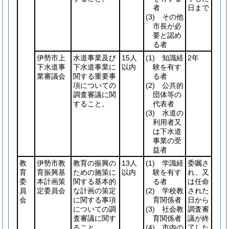
者
日まで
(3)
その他
市長が必
要と認め
る者
伊勢市上
水道事業及び
15人
(1)
知識経
2年
下水道事
下水道事業に
以内
験を有す
業審議会
関する重要事
る者
項についての
(2)
公共的
調査審議に関
団体等の
すること。
代表者
(3)
水道の
利用者又
は下水道
事業の受
益者
教
伊勢市教
教育の振興の
13人
(1)
学識経
委嘱さ
育
育振興基
ための施策に
以内
験を有す
れ、又
委
本計画策
関する基本的
る者
は任命
員
定委員会
な計画の策定
(2)
学校教
された
会
に関する事項
育関係者
日から
についての調
(3)
社会教
調査審
査審議に関す
育関係者
議が終
ること。
(4)
市内の
了した