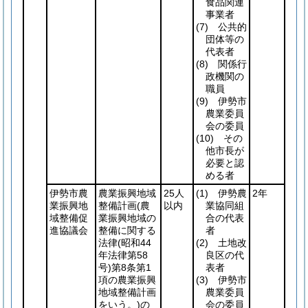
食品関連
事業者
(7)
公共的
団体等の
代表者
(8)
関係行
政機関の
職員
(9)
伊勢市
農業委員
会の委員
(10)
その
他市長が
必要と認
める者
伊勢市農
農業振興地域
25人
(1)
伊勢農
2年
業振興地
整備計画
(農
以内
業協同組
域整備促
業振興地域の
合の代表
進協議会
整備に関する
者
法律
(昭和44
(2)
土地改
年法律第58
良区の代
号)
第8条第1
表者
項の農業振興
(3)
伊勢市
地域整備計画
農業委員
をいう。)
の
会の委員