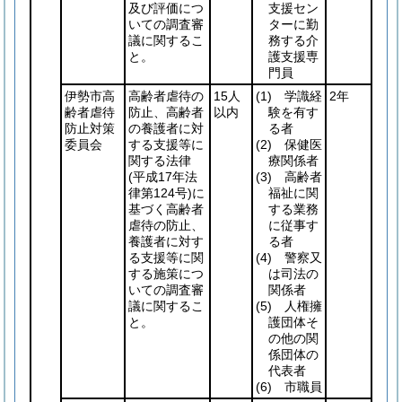
及び評価につ
支援セン
いての調査審
ターに勤
議に関するこ
務する介
と。
護支援専
門員
伊勢市高
高齢者虐待の
15人
(1)
学識経
2年
齢者虐待
防止、高齢者
以内
験を有す
防止対策
の養護者に対
る者
委員会
する支援等に
(2)
保健医
関する法律
療関係者
(平成17年法
(3)
高齢者
律第124号)
に
福祉に関
基づく高齢者
する業務
虐待の防止、
に従事す
養護者に対す
る者
る支援等に関
(4)
警察又
する施策につ
は司法の
いての調査審
関係者
議に関するこ
(5)
人権擁
と。
護団体そ
の他の関
係団体の
代表者
(6)
市職員