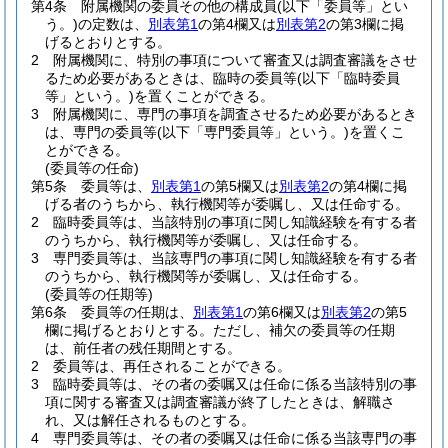
第4条
附属機関の委員その他の構成員
(以下「委員等」とい
う。)
の定数は、
別表第1
の第4欄又は
別表第2
の第3欄に掲
げるとおりとする。
2
附属機関に、特別の事項について審査又は調査審議をさせ
るため必要があるときは、臨時の委員等
(以下「臨時委員
等」という。)
を置くことができる。
3
附属機関に、専門の事項を調査させるため必要があるとき
は、専門の委員等
(以下「専門委員等」という。)
を置くこ
とができる。
(委員等の任命)
第5条
委員等は、
別表第1
の第5欄又は
別表第2
の第4欄に掲
げる者のうちから、執行機関等が委嘱し、又は任命する。
2
臨時委員等は、当該特別の事項に関し知識経験を有する者
のうちから、執行機関等が委嘱し、又は任命する。
3
専門委員等は、当該専門の事項に関し知識経験を有する者
のうちから、執行機関等が委嘱し、又は任命する。
(委員等の任期等)
第6条
委員等の任期は、
別表第1
の第6欄又は
別表第2
の第5
欄に掲げるとおりとする。
ただし、補欠の委員等の任期
は、前任者の残任期間とする。
2
委員等は、再任されることができる。
3
臨時委員等は、その者の委嘱又は任命に係る当該特別の事
項に関する審査又は調査審議が終了したときは、解職さ
れ、又は解任されるものとする。
4
専門委員等は、その者の委嘱又は任命に係る当該専門の事