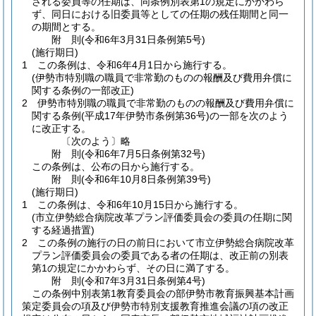
される委員等の任期は、同条例別表第1の規定にかかわら
ず、同日における旧委員等としての任期の残任期間と同一
の期間とする。
附
則
(令和6年3月31日
条例第5号)
(施行期日)
1
この条例は、令和6年4月1日から施行する。
(伊勢市特別職の職員で非常勤のものの報酬及び費用弁償に
関する条例の一部改正)
2
伊勢市特別職の職員で非常勤のものの報酬及び費用弁償に
関する条例
(平成17年伊勢市条例第36号)
の一部を次のよう
に改正する。
〔次のよう〕略
附
則
(令和6年7月5日
条例第32号)
この条例は、公布の日から施行する。
附
則
(令和6年10月8日
条例第39号)
(施行期日)
1
この条例は、令和6年10月15日から施行する。
(市立伊勢総合病院改革プラン評価委員会の委員の任期に関
する経過措置)
2
この条例の施行の日の前日において市立伊勢総合病院改革
プラン評価委員会の委員である者の任期は、改正前の別表
第1の規定にかかわらず、その日に満了する。
附
則
(令和7年3月31日
条例第4号)
この条例中別表第1教育委員会の部伊勢市教育振興基本計画
策定委員会の項及び伊勢市特別支援教育推進会議の項の改正