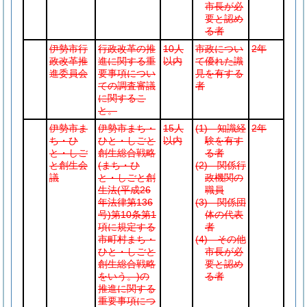
市長が必
要と認め
る者
伊勢市行
行政改革の推
10人
市政につい
2年
政改革推
進に関する重
以内
て優れた識
進委員会
要事項につい
見を有する
ての調査審議
者
に関するこ
と。
伊勢市ま
伊勢市まち・
15人
(1)
知識経
2年
ち・ひ
ひと・しごと
以内
験を有す
と・しご
創生総合戦略
る者
と創生会
(まち・ひ
(2)
関係行
議
と・しごと創
政機関の
生法
(平成26
職員
年法律第136
(3)
関係団
号)
第10条第1
体の代表
項に規定する
者
市町村まち・
(4)
その他
ひと・しごと
市長が必
創生総合戦略
要と認め
をいう。)
の
る者
推進に関する
重要事項につ