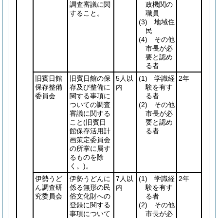
調査審議に関
政機関の
すること。
職員
(3)
地域住
民
(4)
その他
市長が必
要と認め
る者
旧賓日館
旧賓日館の保
5人以
(1)
学識経
2年
保存整備
存及び整備に
内
験を有す
委員会
関する事項に
る者
ついての調査
(2)
その他
審議に関する
市長が必
こと
(旧賓日
要と認め
館保存活用計
る者
画策定委員会
の所掌に属す
るものを除
く。)
。
伊勢うど
伊勢うどんに
7人以
(1)
学識経
2年
ん調査研
係る無形の民
内
験を有す
究委員会
俗文化財への
る者
登録に関する
(2)
その他
事項について
市長が必