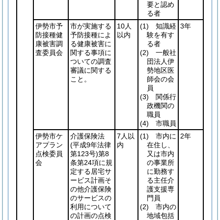
要と認め
る者
伊勢市予
市が実施する
10人
(1)
知識経
3年
防接種健
予防接種によ
以内
験を有す
康被害調
る健康被害に
る者
査委員会
関する事項に
(2)
一般社
ついての調査
団法人伊
審議に関する
勢地区医
こと。
師会の会
員
(3)
関係行
政機関の
職員
(4)
市職員
伊勢市ケ
介護保険法
7人以
(1)
市内に
2年
アプラン
(平成9年法律
内
在住し、
点検委員
第123号)
第8
又は市内
会
条第24項に規
の事業所
定する居宅サ
に勤務す
ービス計画そ
る主任介
の他介護保険
護支援専
のサービスの
門員
利用について
(2)
市内の
の計画の点検
地域包括