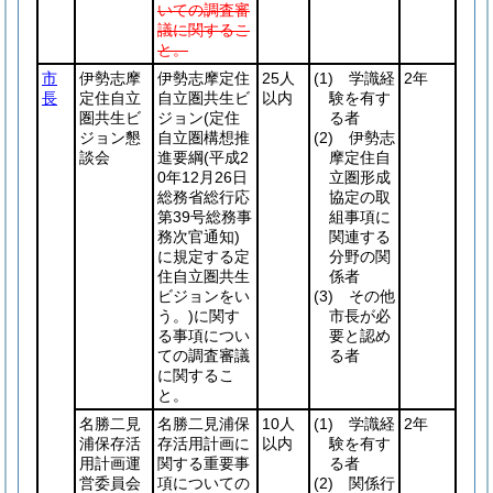
いての調査審
議に関するこ
と。
市
伊勢志摩
伊勢志摩定住
25人
(1)
学識経
2年
長
定住自立
自立圏共生ビ
以内
験を有す
圏共生ビ
ジョン
(定住
る者
ジョン懇
自立圏構想推
(2)
伊勢志
談会
進要綱
(平成2
摩定住自
0年12月26日
立圏形成
総務省総行応
協定の取
第39号総務事
組事項に
務次官通知)
関連する
に規定する定
分野の関
住自立圏共生
係者
ビジョンをい
(3)
その他
う。)
に関す
市長が必
る事項につい
要と認め
ての調査審議
る者
に関するこ
と。
名勝二見
名勝二見浦保
10人
(1)
学識経
2年
浦保存活
存活用計画に
以内
験を有す
用計画運
関する重要事
る者
営委員会
項についての
(2)
関係行