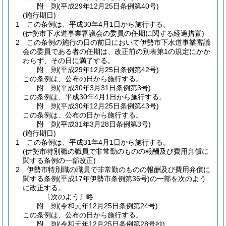
附
則
(平成29年12月25日
条例第40号)
(施行期日)
1
この条例は、平成30年4月1日から施行する。
(伊勢市下水道事業審議会の委員の任期に関する経過措置)
2
この条例の施行の日の前日において伊勢市下水道事業審議
会の委員である者の任期は、改正前の別表第1の規定にかか
わらず、その日に満了する。
附
則
(平成29年12月25日
条例第42号)
この条例は、公布の日から施行する。
附
則
(平成30年3月31日
条例第3号)
この条例は、平成30年4月1日から施行する。
附
則
(平成30年12月25日
条例第43号)
この条例は、公布の日から施行する。
附
則
(平成31年3月28日
条例第3号)
(施行期日)
1
この条例は、平成31年4月1日から施行する。
(伊勢市特別職の職員で非常勤のものの報酬及び費用弁償に
関する条例の一部改正)
2
伊勢市特別職の職員で非常勤のものの報酬及び費用弁償に
関する条例
(平成17年伊勢市条例第36号)
の一部を次のよう
に改正する。
〔次のよう〕略
附
則
(令和元年12月25日
条例第24号)
この条例は、公布の日から施行する。
附
則
(令和元年12月25日
条例第28号抄)