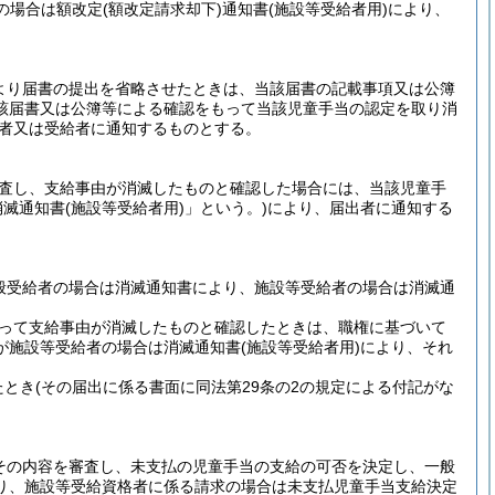
の場合は額改定
(額改定請求却下)
通知書
(施設等受給者用)
により、
より届書の提出を省略させたときは、当該届書の記載事項又は公簿
該届書又は公簿等による確認をもって当該児童手当の認定を取り消
者又は受給者に通知するものとする。
審査し、支給事由が消滅したものと確認した場合には、当該児童手
消滅通知書
(施設等受給者用)
」という。)
により、届出者に通知する
般受給者の場合は消滅通知書により、施設等受給者の場合は消滅通
よって支給事由が消滅したものと確認したときは、職権に基づいて
が施設等受給者の場合は消滅通知書
(施設等受給者用)
により、それ
たとき
(その届出に係る書面に同法第29条の2の規定による付記がな
その内容を審査し、未支払の児童手当の支給の可否を決定し、一般
り、施設等受給資格者に係る請求の場合は未支払児童手当支給決定