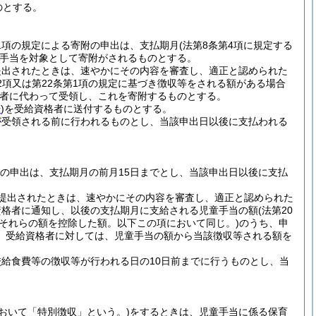
のとする。
第1項の規定による寄附の申出は、支払期月
(法第8条第4項に規定する
手当を対象として寄附がされるものとする。
提出されたときは、速やかにその内容を審査し、適正と認められた
第2項又は第22条第1項の規定に基づき徴収等をされる額がある場合
者に代わって受領し、これを寄附するものとする。
号
)
を受給資格者に送付するものとする。
が受領される前に行われるものとし、当該申出日以後に支払われる
払の申出は、支払期月の前月15日までとし、当該申出日以後に支払
提出されたときは、速やかにその内容を審査し、適正と認められた
資格者に通知し、以後の支払期月に支給される児童手当の額
(法第20
、それらの額を控除した額。以下この項において同じ。)
のうち、申
、受給資格者に対しては、児童手当の額から当該徴収等される額を
給食費等の徴収等が行われる日の10日前までに行うものとし、当
おいて「特別徴収」という。)
をするときは、児童手当に係る保育