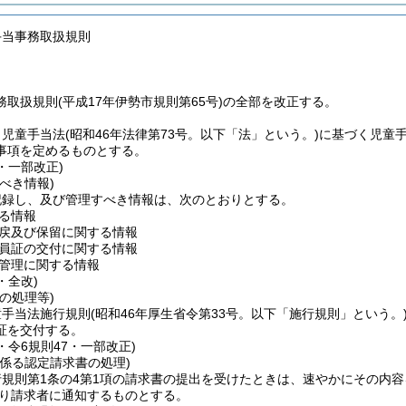
手当事務取扱規則
取扱規則(平成17年伊勢市規則第65号)の全部を改正する。
、児童手当法
(昭和46年法律第73号。以下「法」という。)
に基づく児童
事項を定めるものとする。
7・一部改正)
べき情報)
記録し、及び管理すべき情報は、次のとおりとする。
る情報
戻及び保留に関する情報
員証の交付に関する情報
管理に関する情報
・全改)
の処理等)
童手当法施行規則
(昭和46年厚生省令第33号。以下「施行規則」という。
証を交付する。
3・令6規則47・一部改正)
係る認定請求書の処理)
行規則第1条の4第1項の請求書の提出を受けたときは、速やかにその内
り請求者に通知するものとする。