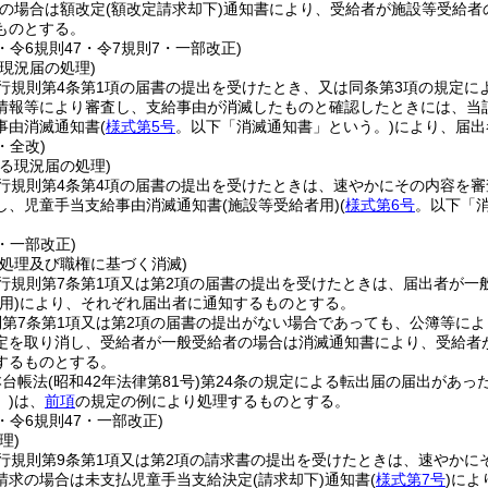
の場合は額改定
(額改定請求却下)
通知書により、受給者が施設等受給者
ものとする。
3・令6規則47・令7規則7・一部改正)
現況届の処理)
行規則第4条第1項の届書の提出を受けたとき、又は同条第3項の規定に
情報等により審査し、支給事由が消滅したものと確認したときには、当
事由消滅通知書
(
様式第5号
。以下「消滅通知書」という。)
により、届出
・全改)
る現況届の処理)
行規則第4条第4項の届書の提出を受けたときは、速やかにその内容を
し、児童手当支給事由消滅通知書
(施設等受給者用)
(
様式第6号
。以下「
3・一部改正)
の処理及び職権に基づく消滅)
行規則第7条第1項又は第2項の届書の提出を受けたときは、届出者が一
用)
により、それぞれ届出者に通知するものとする。
第7条第1項又は第2項の届書の提出がない場合であっても、公簿等に
定を取り消し、受給者が一般受給者の場合は消滅通知書により、受給者
するものとする。
本台帳法
(昭和42年法律第81号)
第24条の規定による転出届の届出があっ
)
は、
前項
の規定の例により処理するものとする。
3・令6規則47・一部改正)
理)
行規則第9条第1項又は第2項の請求書の提出を受けたときは、速やかに
請求の場合は未支払児童手当支給決定
(請求却下)
通知書
(
様式第7号
)
によ