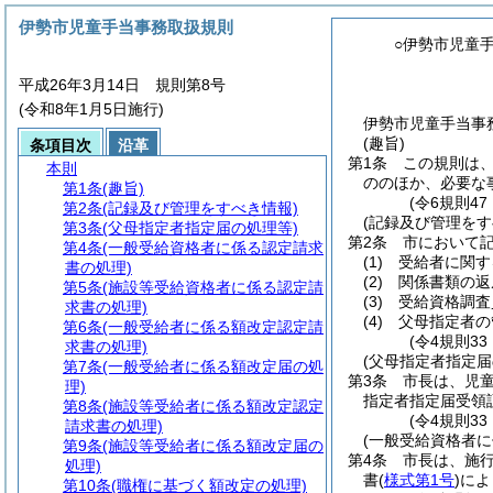
伊勢市児童手当事務取扱規則
○伊勢市児童
平成26年3月14日 規則第8号
(令和8年1月5日施行)
伊勢市児童手当事務
(趣旨)
条項目次
沿革
第1条
この規則は
本則
ののほか、必要な
第1条
(趣旨)
(令6規則4
第2条
(記録及び管理をすべき情報)
(記録及び管理をす
第3条
(父母指定者指定届の処理等)
第2条
市において
第4条
(一般受給資格者に係る認定請求
(1)
受給者に関す
書の処理)
(2)
関係書類の返
第5条
(施設等受給資格者に係る認定請
(3)
受給資格調査
求書の処理)
(4)
父母指定者の
第6条
(一般受給者に係る額改定認定請
(令4規則33
求書の処理)
(父母指定者指定届
第7条
(一般受給者に係る額改定届の処
第3条
市長は、児
理)
指定者指定届受領
第8条
(施設等受給者に係る額改定認定
(令4規則3
請求書の処理)
(一般受給資格者に
第9条
(施設等受給者に係る額改定届の
第4条
市長は、施
処理)
書
(
様式第1号
)
によ
第10条
(職権に基づく額改定の処理)