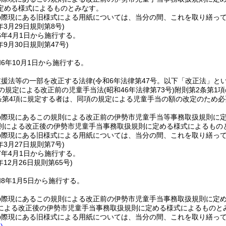
定める様式によるものとみなす。
の際現にある旧様式による用紙については、当分の間、これを取り繕っ
年3月29日
規則第8号)
6年4月1日から施行する。
年9月30日
規則第47号)
6年10月1日から施行する。
支援法等の一部を改正する法律
(令和6年法律第47号。以下「改正法」とい
条の規定による改正前の児童手当法
(昭和46年法律第73号)
附則第2条第1
条第4項に規定する者は、同項の規定による児童手当の額の改定のため
の際現にあるこの規則による改正前の伊勢市児童手当等事務取扱規則に
則による改正後の伊勢市児童手当事務取扱規則に定める様式によるもの
の際現にある旧様式による用紙については、当分の間、これを取り繕っ
年3月27日
規則第7号)
7年4月1日から施行する。
年12月26日
規則第65号)
8年1月5日から施行する。
の際現にあるこの規則による改正前の伊勢市児童手当事務取扱規則に定
による改正後の伊勢市児童手当事務取扱規則に定める様式によるものと
の際現にある旧様式による用紙については、当分の間、これを取り繕っ