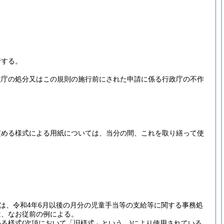
行する。
政庁の処分又はこの規則の施行前にされた申請に係る行政庁の不作
定める様式による用紙については、当分の間、これを取り繕って使
は、令和4年6月以後の月分の児童手当等の支給等に関する事務処
は、なお従前の例による。
める様式
(次項において「旧様式」という。)
により使用されている