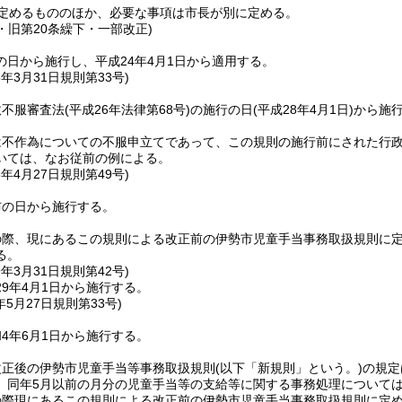
定めるもののほか、必要な事項は市長が別に定める。
3・旧第20条繰下・一部改正)
の日から施行し、平成24年4月1日から適用する。
8年3月31日
規則第33号)
政不服審査法
(平成26年法律第68号)
の施行の日
(平成28年4月1日)
から施
は不作為についての不服申立てであって、この規則の施行前にされた行
いては、なお従前の例による。
8年4月27日
規則第49号)
布の日から施行する。
の際、現にあるこの規則による改正前の伊勢市児童手当事務取扱規則に
る。
9年3月31日
規則第42号)
9年4月1日から施行する。
年5月27日
規則第33号)
4年6月1日から施行する。
改正後の伊勢市児童手当等事務取扱規則
(以下「新規則」という。)
の規定
、同年5月以前の月分の児童手当等の支給等に関する事務処理について
の際現にあるこの規則による改正前の伊勢市児童手当事務取扱規則に定