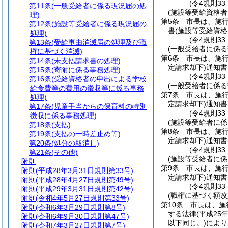
(令4規則3
第11条
(一般受給者に係る現況届の処
(施設等受給資格
理)
第5条
市長は、施
第12条
(施設等受給者に係る現況届の
書
(施設等受給資格
処理)
(令4規則3
第13条
(受給事由消滅届の処理及び職
(一般受給者に係
権に基づく消滅)
第6条
市長は、施
第14条
(未支払請求書の処理)
定請求却下)
通知書
第15条
(寄附に係る事務処理)
(令4規則3
第16条
(受給資格者の申出による学校
(一般受給者に係る
給食費等の費用の徴収等に係る事務
第7条
市長は、施
処理)
定請求却下)
通知書
第17条
(児童手当からの保育料の特別
(令4規則3
徴収に係る事務処理)
(施設等受給者に
第18条
(支払)
第8条
市長は、施
第19条
(支払の一時差止め等)
定請求却下)
通知書
第20条
(処分の取消し)
(令4規則3
第21条
(その他)
(施設等受給者に係
附則
第9条
市長は、施
附則
(平成28年3月31日規則第33号)
定請求却下)
通知書
附則
(平成28年4月27日規則第49号)
(令4規則3
附則
(平成29年3月31日規則第42号)
(職権に基づく額改
附則
(令和4年5月27日規則第33号)
第10条
市長は、施
附則
(令和6年3月29日規則第8号)
する法律
(平成25
附則
(令和6年9月30日規則第47号)
以下同じ。)
により
附則
(令和7年3月27日規則第7号)