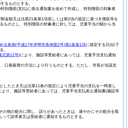
知するものとする。
の特別徴収
(支払)
に係る通知書を改めて作成し、特別徴収の対象者
寄附金額又は法第21条第1項若しくは第2項の規定に基づき徴収等を
るものとし、特別徴収の対象者に対しては、児童手当の額から当
める条例
(平成17年伊勢市条例第2号)
第1条第1項
に規定する日
(以下
る。
様式第12号
)
により、施設等受給者にあっては、児童手当支払通知
じ、口座振替の方法により行うものとする。
ただし、市長が当該支
としたとき又は法第11条の規定により児童手当の支払を一時差し
により、施設等受給者にあっては、児童手当支払差止通知書
(施設等
その他の処分に関し、誤りがあったときは、速やかにその処分を取
もって請求者又は受給者に通知するものとする。