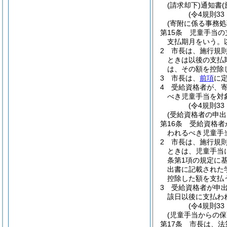
(請求却下)
通知書
(令4規則3
(寄附に係る事務処
第15条
児童手当の
支払期月をいう。
2
市長は、施行規則
ときは以後の支払
は、その額を控除
3
市長は、
前項
に
4
受給資格者が、
べき児童手当を対
(令4規則3
(受給資格者の申
第16条
受給資格者
われるべき児童手
2
市長は、施行規則
ときは、児童手当
条第1項の規定に
出書に記載された
控除した額を支払
3
受給資格者が申
該日以後に支払わ
(令4規則3
(児童手当からの
第17条
市長は、法