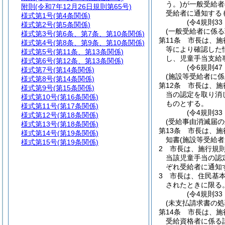
う。)
が一般受給者
附則
(令和7年12月26日規則第65号)
受給者に通知する
様式第1号
(第4条関係)
(令4規則3
様式第2号
(第5条関係)
(一般受給者に係る
様式第3号
(第6条、第7条、第10条関係)
第11条
市長は、施
様式第4号
(第8条、第9条、第10条関係)
等により確認した
様式第5号
(第11条、第13条関係)
し、児童手当支給
様式第6号
(第12条、第13条関係)
(令6規則47
様式第7号
(第14条関係)
(施設等受給者に係
様式第8号
(第14条関係)
第12条
市長は、施
様式第9号
(第15条関係)
当の認定を取り消
様式第10号
(第16条関係)
ものとする。
様式第11号
(第17条関係)
(令4規則3
様式第12号
(第18条関係)
(受給事由消滅届
様式第13号
(第18条関係)
第13条
市長は、施
様式第14号
(第19条関係)
知書
(施設等受給者
様式第15号
(第19条関係)
2
市長は、施行規則
当該児童手当の認
ぞれ受給者に通知
3
市長は、住民基
されたときに限る。
(令4規則3
(未支払請求書の処
第14条
市長は、施
受給資格者に係る