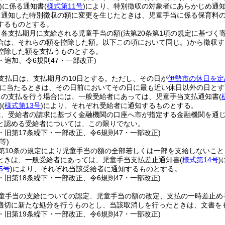
)
に係る通知書
(
様式第11号
)
により、特別徴収の対象者にあらかじめ通
り通知した特別徴収の額に変更を生じたときは、児童手当に係る保育料
するものとする。
、各支払期月に支給される児童手当の額
(法第20条第1項の規定に基づく
合は、それらの額を控除した額。以下この項において同じ。)
から徴収す
控除した額を支払うものとする。
3・追加、令6規則47・一部改正)
支払日は、支払期月の10日とする。
ただし、その日が
伊勢市の休日を定
に当たるときは、その日前においてその日に最も近い休日以外の日とす
当の支払を行う場合には、一般受給者にあっては、児童手当支払通知書
(
)
(
様式第13号
)
により、それぞれ受給者に通知するものとする。
は、受給者の請求に基づく金融機関の口座へ市が指定する金融機関を通
と認める受給者については、この限りでない。
3・旧第17条繰下・一部改正、令6規則47・一部改正)
等)
第10条の規定により児童手当の額の全部若しくは一部を支給しないこと
ときは、一般受給者にあっては、児童手当支払差止通知書
(
様式第14号
)
5号
)
により、それぞれ当該受給者に通知するものとする。
3・旧第18条繰下・一部改正、令6規則47・一部改正)
童手当の支給についての認定、児童手当の額の改定、支払の一時差止め
適切に新たな処分を行うものとし、当該取消しを行ったときは、文書を
3・旧第19条繰下・一部改正、令6規則47・一部改正)