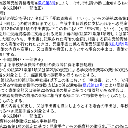
(施設等受給資格者用)
(
様式第8号
)
により、それぞれ請求者に通知するも
3・令6規則47・一部改正)
理)
支給の認定を受けた者
(以下「受給資格者」という。)
からの法第20条
以下同じ。)
の前月末日までとし、当該申出日以後に支払われるべき児童
第12条の9第1項の申出書
(以下この条において「申出書」という。)
が
期月に受給資格者に支給される児童手当の額
(法第21条第1項若しくは
した額)
のうち、申出書に記載された寄附の金額に相当する額を受給資格
定める寄附が行われたときは、児童手当に係る寄附受領証明書
(
様式第9
寄附の内容を変更し、又は寄附を撤回しようとする場合の申出は、寄附
象とする。
3・令6規則47・一部改正)
出による学校給食費等の費用の徴収等に係る事務処理)
からの法第21条第1項又は第2項の規定による学校給食費等の費用の支
当を対象として、当該費用の徴収等を行うものとする。
第12条の10第1項の申出書
(以下この条において「申出書」という。)
が
に係る学校給食費等の徴収
(支払)
に係る通知書
(
様式第10号
)
により受給
基づく寄附金額又は法第22条第1項の規定に基づく徴収額がある場合は
学校給食費等の費用の金額に相当する額について徴収等を行うものとし
うものとする。
出書の内容を変更し、又は申出書を撤回しようとする場合の申出は、学校
れるべき児童手当を対象とする。
3・令6規則47・一部改正)
保育料の特別徴収に係る事務処理)
第22条第1項の規定に基づく児童手当からの保育料の徴収
(以下この条に