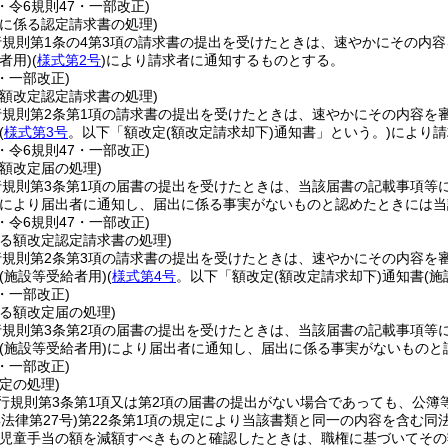
3・令6規則47・一部改正)
者に係る認定請求書の処理)
行規則第1条の4第3項の請求書の提出を受けたときは、速やかにその内
者用)
(
様式第2号
)
により請求者に通知するものとする。
3・一部改正)
る額改定認定請求書の処理)
行規則第2条第1項の請求書の提出を受けたときは、速やかにその内容を
(
様式第3号
。以下「額改定
(額改定請求却下)
通知書」という。)
により請
3・令6規則47・一部改正)
額改定届の処理)
行規則第3条第1項の届書の提出を受けたときは、当該届書の記載事項等
により届出者に通知し、届出に係る事実がないものと認めたときには当
3・令6規則47・一部改正)
係る額改定認定請求書の処理)
行規則第2条第3項の請求書の提出を受けたときは、速やかにその内容を
(施設等受給者用)
(
様式第4号
。以下「額改定
(額改定請求却下)
通知書
(施
3・一部改正)
る額改定届の処理)
行規則第3条第2項の届書の提出を受けたときは、当該届書の記載事項等
(施設等受給者用)
により届出者に通知し、届出に係る事実がないものと
3・一部改正)
定の処理)
行規則第3条第1項又は第2項の届書の提出がない場合であっても、公簿
年法律第27号)
第22条第1項の規定により当該書類と同一の内容を含む同
児童手当の額を減額すべきものと確認したときは、職権に基づいてその