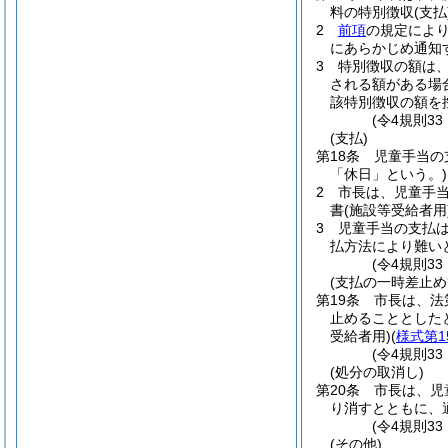
料の特別徴収
(支払
2
前項
の規定によ
にあらかじめ通知
3
特別徴収の額は
される額がある場
該特別徴収の額を
(令4規則3
(支払)
第18条
児童手当の
「休日」という。)
2
市長は、児童手
書
(施設等受給者用
3
児童手当の支払
払方法により難い
(令4規則3
(支払の一時差止め
第19条
市長は、法
止めることとした
受給者用)
(
様式第1
(令4規則3
(処分の取消し)
第20条
市長は、児
り消すとともに、
(令4規則3
(その他)