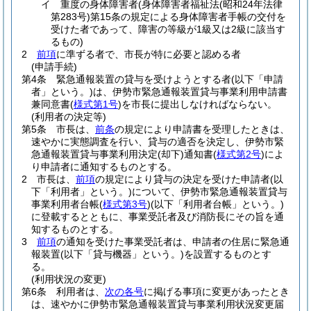
イ
重度の身体障害者
(身体障害者福祉法
(昭和24年法律
第283号)
第15条の規定による身体障害者手帳の交付を
受けた者であって、障害の等級が1級又は2級に該当す
るもの)
2
前項
に準ずる者で、市長が特に必要と認める者
(申請手続)
第4条
緊急通報装置の貸与を受けようとする者
(以下「申請
者」という。)
は、伊勢市緊急通報装置貸与事業利用申請書
兼同意書
(
様式第1号
)
を市長に提出しなければならない。
(利用者の決定等)
第5条
市長は、
前条
の規定により申請書を受理したときは、
速やかに実態調査を行い、貸与の適否を決定し、伊勢市緊
急通報装置貸与事業利用決定
(却下)
通知書
(
様式第2号
)
によ
り申請者に通知するものとする。
2
市長は、
前項
の規定により貸与の決定を受けた申請者
(以
下「利用者」という。)
について、伊勢市緊急通報装置貸与
事業利用者台帳
(
様式第3号
)
(以下「利用者台帳」という。)
に登載するとともに、事業受託者及び消防長にその旨を通
知するものとする。
3
前項
の通知を受けた事業受託者は、申請者の住居に緊急通
報装置
(以下「貸与機器」という。)
を設置するものとす
る。
(利用状況の変更)
第6条
利用者は、
次の各号
に掲げる事項に変更があったとき
は、速やかに伊勢市緊急通報装置貸与事業利用状況変更届