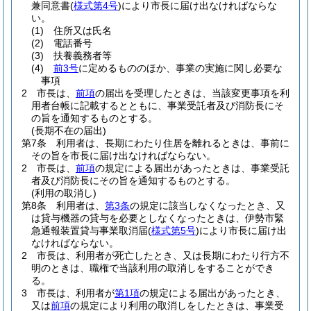
兼同意書
(
様式第4号
)
により市長に届け出なければならな
い。
(1)
住所又は氏名
(2)
電話番号
(3)
扶養義務者等
(4)
前3号
に定めるもののほか、事業の実施に関し必要な
事項
2
市長は、
前項
の届出を受理したときは、当該変更事項を利
用者台帳に記載するとともに、事業受託者及び消防長にそ
の旨を通知するものとする。
(長期不在の届出)
第7条
利用者は、長期にわたり住居を離れるときは、事前に
その旨を市長に届け出なければならない。
2
市長は、
前項
の規定による届出があったときは、事業受託
者及び消防長にその旨を通知するものとする。
(利用の取消し)
第8条
利用者は、
第3条
の規定に該当しなくなったとき、又
は貸与機器の貸与を必要としなくなったときは、伊勢市緊
急通報装置貸与事業取消届
(
様式第5号
)
により市長に届け出
なければならない。
2
市長は、利用者が死亡したとき、又は長期にわたり行方不
明のときは、職権で当該利用の取消しをすることができ
る。
3
市長は、利用者が
第1項
の規定による届出があったとき、
又は
前項
の規定により利用の取消しをしたときは、事業受