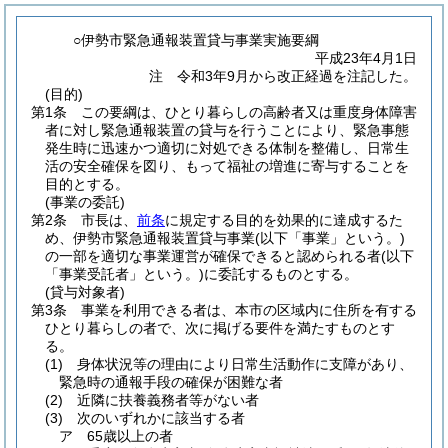
○伊勢市緊急通報装置貸与事業実施要綱
平成23年4月1日
注 令和3年9月から改正経過を注記した。
(目的)
第1条
この要綱は、ひとり暮らしの高齢者又は重度身体障害
者に対し緊急通報装置の貸与を行うことにより、緊急事態
発生時に迅速かつ適切に対処できる体制を整備し、日常生
活の安全確保を図り、もって福祉の増進に寄与することを
目的とする。
(事業の委託)
第2条
市長は、
前条
に規定する目的を効果的に達成するた
め、伊勢市緊急通報装置貸与事業
(以下「事業」という。)
の一部を適切な事業運営が確保できると認められる者
(以下
「事業受託者」という。)
に委託するものとする。
(貸与対象者)
第3条
事業を利用できる者は、本市の区域内に住所を有する
ひとり暮らしの者で、次に掲げる要件を満たすものとす
る。
(1)
身体状況等の理由により日常生活動作に支障があり、
緊急時の通報手段の確保が困難な者
(2)
近隣に扶養義務者等がない者
(3)
次のいずれかに該当する者
ア
65歳以上の者