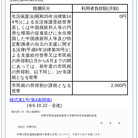
階層区分
利用者負担額
(月額)
生活保護法
(昭和25年法律第14
0円
4号)
による生活保護受給世帯
若しくは中国残留邦人等の円
滑な帰国の促進並びに永住帰
国した中国残留邦人等及び特
定配偶者の自立の支援に関す
る法律
(平成6年法律第30号)
に
よる支援給付世帯又は市民税
の所得割
(1月から6月までの間
にあっては、前年度の市民税
の所得割。以下同じ。)
が非課
税となる世帯
市民税の所得割が課税となる
2,000円
世帯
様式第1号
(第4条関係)
(令6.10.22・全改)