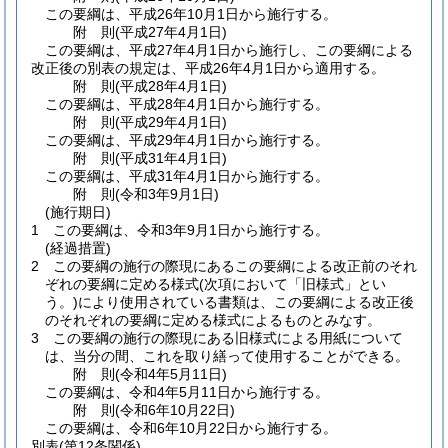
この要綱は、平成26年10月1日から施行する。
附
則
(平成27年4月1日
)
この要綱は、平成27年4月1日から施行し、この要綱による
改正後の別表の規定は、平成26年4月1日から適用する。
附
則
(平成28年4月1日
)
この要綱は、平成28年4月1日から施行する。
附
則
(平成29年4月1日
)
この要綱は、平成29年4月1日から施行する。
附
則
(平成31年4月1日
)
この要綱は、平成31年4月1日から施行する。
附
則
(令和3年9月1日
)
(施行期日)
1
この要綱は、令和3年9月1日から施行する。
(経過措置)
2
この要綱の施行の際現にあるこの要綱による改正前のそれ
ぞれの要綱に定める様式
(次項において「旧様式」とい
う。)
により使用されている書類は、この要綱による改正後
のそれぞれの要綱に定める様式によるものとみなす。
3
この要綱の施行の際現にある旧様式による用紙について
は、当分の間、これを取り繕って使用することができる。
附
則
(令和4年5月11日
)
この要綱は、令和4年5月11日から施行する。
附
則
(令和6年10月22日
)
この要綱は、令和6年10月22日から施行する。
別表
(第12条関係)