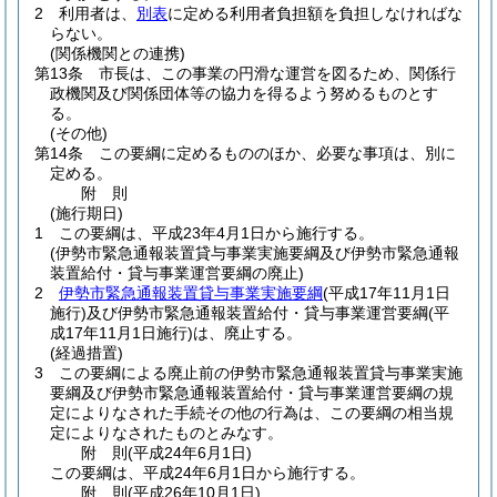
2
利用者は、
別表
に定める利用者負担額を負担しなければな
らない。
(関係機関との連携)
第13条
市長は、この事業の円滑な運営を図るため、関係行
政機関及び関係団体等の協力を得るよう努めるものとす
る。
(その他)
第14条
この要綱に定めるもののほか、必要な事項は、別に
定める。
附
則
(施行期日)
1
この要綱は、平成23年4月1日から施行する。
(伊勢市緊急通報装置貸与事業実施要綱及び伊勢市緊急通報
装置給付・貸与事業運営要綱の廃止)
2
伊勢市緊急通報装置貸与事業実施要綱
(平成17年11月1日
施行)
及び伊勢市緊急通報装置給付・貸与事業運営要綱
(平
成17年11月1日施行)
は、廃止する。
(経過措置)
3
この要綱による廃止前の伊勢市緊急通報装置貸与事業実施
要綱及び伊勢市緊急通報装置給付・貸与事業運営要綱の規
定によりなされた手続その他の行為は、この要綱の相当規
定によりなされたものとみなす。
附
則
(平成24年6月1日
)
この要綱は、平成24年6月1日から施行する。
附
則
(平成26年10月1日
)