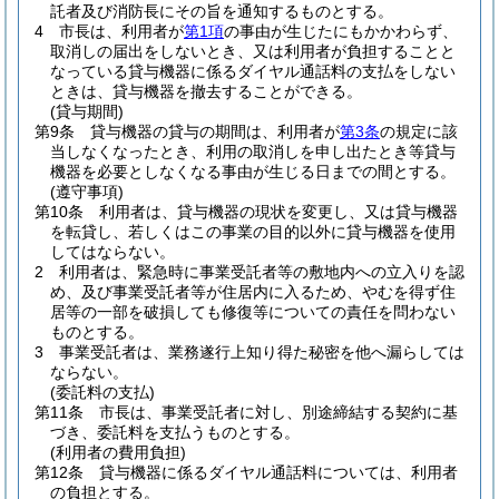
託者及び消防長にその旨を通知するものとする。
4
市長は、利用者が
第1項
の事由が生じたにもかかわらず、
取消しの届出をしないとき、又は利用者が負担することと
なっている貸与機器に係るダイヤル通話料の支払をしない
ときは、貸与機器を撤去することができる。
(貸与期間)
第9条
貸与機器の貸与の期間は、利用者が
第3条
の規定に該
当しなくなったとき、利用の取消しを申し出たとき等貸与
機器を必要としなくなる事由が生じる日までの間とする。
(遵守事項)
第10条
利用者は、貸与機器の現状を変更し、又は貸与機器
を転貸し、若しくはこの事業の目的以外に貸与機器を使用
してはならない。
2
利用者は、緊急時に事業受託者等の敷地内への立入りを認
め、及び事業受託者等が住居内に入るため、やむを得ず住
居等の一部を破損しても修復等についての責任を問わない
ものとする。
3
事業受託者は、業務遂行上知り得た秘密を他へ漏らしては
ならない。
(委託料の支払)
第11条
市長は、事業受託者に対し、別途締結する契約に基
づき、委託料を支払うものとする。
(利用者の費用負担)
第12条
貸与機器に係るダイヤル通話料については、利用者
の負担とする。