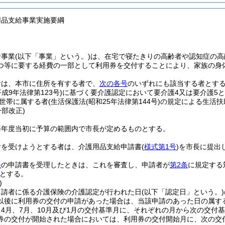
用品支給事業実施要綱
給事業
(以下「事業」という。)
は、在宅で寝たきりの高齢者や認知症の高
つ等に要する経費の一部として利用券を交付することにより、家族の身
者は、本市に住所を有する者で、
次の各号
のいずれにも該当する者とす
平成9年法律第123号)
に基づく要介護認定において要介護4又は要介護5
世帯に属する者
(生活保護法
(昭和25年法律第144号)
の規定による生活扶
・一部改正)
毎年度当初に予算の範囲内で市長が定めるものとする。
付を受けようとする者は、介護用品支給申請書
(
様式第1号
)
を市長に提出
条
の申請書を受理したときは、これを審査し、申請者が
第2条
に規定する
とする。
)
申請者に係る介護保険の介護認定が行われた日
(以下「認定日」という。)
以後に利用券の交付の申請があった場合は、当該申請のあった日の属す
4月、7月、10月及び1月の交付基準月に、それぞれの月から次の交付
券の交付が開始された場合においては、利用券の交付開始月に、次の交