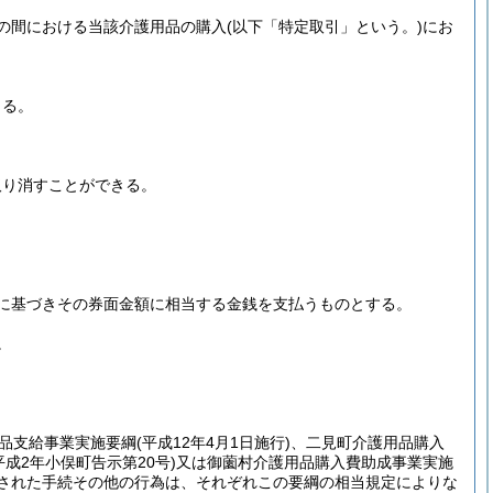
の間における当該介護用品の購入
(以下「特定取引」という。)
にお
きる。
取り消すことができる。
に基づきその券面金額に相当する金銭を支払うものとする。
。
品支給事業実施要綱
(平成12年4月1日施行)
、二見町介護用品購入
平成2年小俣町告示第20号)
又は御薗村介護用品購入費助成事業実施
された手続その他の行為は、それぞれこの要綱の相当規定によりな