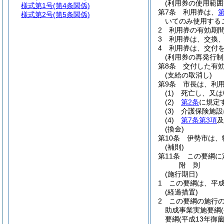
(利用券の使用範囲
様式第1号
(第4条関係)
第7条
利用券は、
第
様式第2号
(第5条関係)
いてのみ使用する
2
利用券の有効期
3
利用券は、交換
4
利用券は、交付
(利用券の再発行制
第8条
交付した有
(支給の取消し)
第9条
市長は、利
(1)
死亡し、又は
(2)
第2条
に規定
(3)
介護保険施設
(4)
第7条第3項
及
(換金)
第10条
伊勢市は、
(補則)
第11条
この要綱に
附
則
(施行期日)
1
この要綱は、平成
(経過措置)
2
この要綱の施行
助成事業実施要綱
要綱
(平成13年御