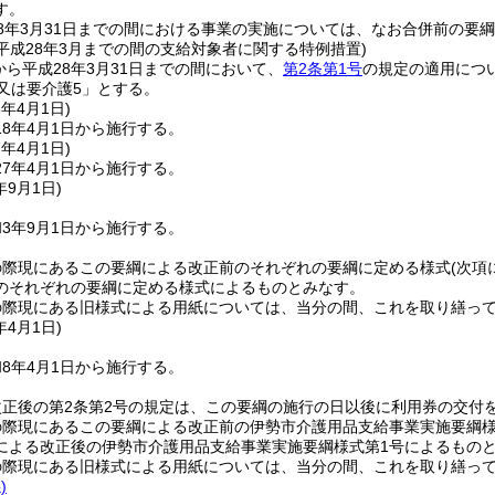
す。
8年3月31日までの間における事業の実施については、なお合併前の要
ら平成28年3月までの間の支給対象者に関する特例措置)
から平成28年3月31日までの間において、
第2条第1号
の規定の適用につ
又は要介護5」とする。
8年4月1日
)
8年4月1日から施行する。
7年4月1日
)
7年4月1日から施行する。
年9月1日
)
3年9月1日から施行する。
の際現にあるこの要綱による改正前のそれぞれの要綱に定める様式
(次項
のそれぞれの要綱に定める様式によるものとみなす。
の際現にある旧様式による用紙については、当分の間、これを取り繕っ
年4月1日
)
8年4月1日から施行する。
改正後の第2条第2号の規定は、この要綱の施行の日以後に利用券の交付
の際現にあるこの要綱による改正前の伊勢市介護用品支給事業実施要綱様
による改正後の伊勢市介護用品支給事業実施要綱様式第1号によるもの
の際現にある旧様式による用紙については、当分の間、これを取り繕っ
)