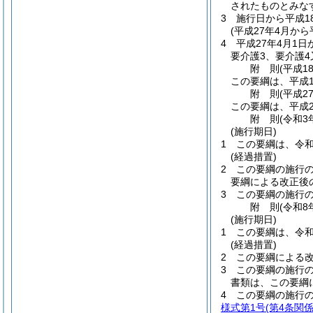
されたものとみな
3
施行日から平成1
(平成27年4月か
4
平成27年4月1日
要介護3、要介護4
附
則
(平成1
この要綱は、平成1
附
則
(平成2
この要綱は、平成2
附
則
(令和3
(施行期日)
1
この要綱は、令和
(経過措置)
2
この要綱の施行
要綱による改正後
3
この要綱の施行
附
則
(令和8
(施行期日)
1
この要綱は、令和
(経過措置)
2
この要綱による
3
この要綱の施行
書類は、この要綱
4
この要綱の施行
様式第1号
(第4条関係