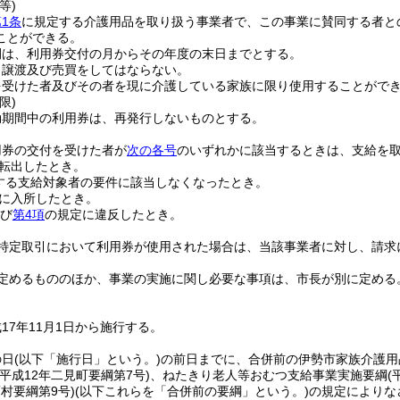
等)
1条
に規定する介護用品を取り扱う事業者で、この事業に賛同する者と
ことができる。
間は、利用券交付の月からその年度の末日までとする。
、譲渡及び売買をしてはならない。
を受けた者及びその者を現に介護している家族に限り使用することがで
限)
効期間中の利用券は、再発行しないものとする。
用券の交付を受けた者が
次の各号
のいずれかに該当するときは、支給を
転出したとき。
する支給対象者の要件に該当しなくなったとき。
に入所したとき。
び
第4項
の規定に違反したとき。
特定取引において利用券が使用された場合は、当該事業者に対し、請求
定めるもののほか、事業の実施に関し必要な事項は、市長が別に定める
17年11月1日から施行する。
の日
(以下「施行日」という。)
の前日までに、合併前の伊勢市家族介護用
(平成12年二見町要綱第7号)
、ねたきり老人等おむつ支給事業実施要綱
(
薗村要綱第9号)
(以下これらを「合併前の要綱」という。)
の規定によりな