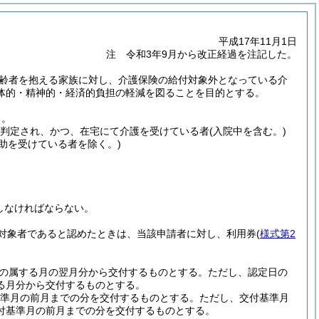
平成17年11月1日
注 令和3年9月から改正経過を注記した。
齢者を抱える家族に対し、介護保険の給付対象外となっている介
体的・精神的・経済的負担の軽減を図ることを目的とする。
る。
と判定され、かつ、在宅にて介護を受けている者
(入院中を含む。)
助を受けている者を除く。)
しなければならない。
対象者であると認めたときは、当該申請者に対し、利用券
(
様式第2
の属する月の翌月分から交付するものとする。
ただし、認定日の
る月分から交付するものとする。
基準月の前月までの分を交付するものとする。
ただし、交付基準月
付基準月の前月までの分を交付するものとする。