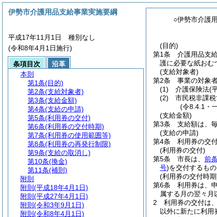
伊勢市介護用品支給事業実施要綱
○伊勢市介護
平成17年11月1日 種別なし
(目的)
(令和8年4月1日施行)
第1条
介護用品支
護に必要な紙おむ
条項目次
沿革
(支給対象者)
本則
第2条
事業の対象
第1条
(目的)
(1)
介護保険法
(
第2条
(支給対象者)
(2)
市民税非課税
第3条
(支給金額)
(令8.4.1
第4条
(支給の申請)
(支給金額)
第5条
(利用券の交付)
第3条
支給額は、
第6条
(利用券の交付時期)
(支給の申請)
第7条
(利用券の使用範囲等)
第4条
利用券の交
第8条
(利用券の再発行制限)
(利用券の交付)
第9条
(支給の取消し)
第5条
市長は、
前
第10条
(換金)
号
)
を交付するもの
第11条
(補則)
(利用券の交付時期
附則
第6条
利用券は、
附則
(平成18年4月1日)
属する月の翌々月
附則
(平成27年4月1日)
2
利用券の交付は、
附則
(令和3年9月1日)
以外に新たに利用
附則
(令和8年4月1日)