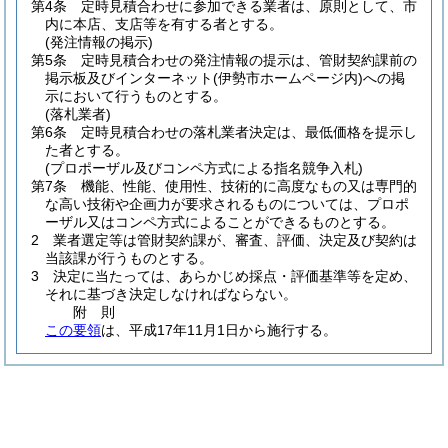
第4条
定時見積合わせに参加できる業者は、原則として、市
内に本店、支店等を有する者とする。
(発注情報の掲示)
第5条
定時見積合わせの発注情報の提示は、管財契約課前の
掲示板及びインターネット
(伊勢市ホームページ内)
への掲
示において行うものとする。
(落札業者)
第6条
定時見積合わせの落札業者決定は、最低価格を提示し
た者とする。
(プロポーザル及びコンペ方式による指名競争入札)
第7条
機能、性能、使用性、技術的に高度なもの又は専門的
な高い技術や企画力が要求されるものについては、プロポ
ーザル又はコンペ方式によることができるものとする。
2
業者選定等は管財契約課が、審査、評価、決定及び契約は
当該課が行うものとする。
3
決定に当たっては、あらかじめ採点・評価基準等を定め、
それに基づき決定しなければならない。
附
則
この要領
は、平成17年11月1日から施行する。