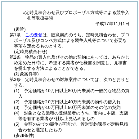
○定時見積合わせ及びプロポーザル方式等による競争入
札等取扱要領
平成17年11月1日
(趣旨)
第1条
この要領
は、随意契約のうち、定時見積合わせ、プロ
ポーザル及びコンペ方式による競争入札等について必要な
事項を定めるものとする。
(定時見積合わせ)
第2条
物品の買入れ及びその他の契約にあっては、あらかじ
め定めた日時に、希望する業者が仕様書を閲覧し、見積書
を提出する方法によることができる。
(対象案件等)
第3条
定時見積合わせの対象案件については、次のとおりと
する。
(1)
予定価格が10万円以上80万円未満の一般的な物品の買
入
(2)
予定価格が10万円以上40万円未満の物件の借入れ
(3)
予定価格が10万円以上50万円未満のその他の契約
(4)
対象となる業種の登録業者のうち、市内に本店、支店
等を有する業者が7社以上見込めるもの
(5)
金額のみでの競争が可能で、管財契約課長が定時見積
合わせと選定したもの
(参加条件)