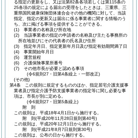
る指定の更新をし、又は法第82条各項若しくは第115条の
25各項の規定による届出の受理をしたときは、三重県、三
重県国民健康保険団体連合会その他の機関に対して、当該
指定、指定の更新又は届出に係る事業者に関する情報のう
ち、次に掲げる事項を提供することができる。
(1)
事業者の名称及び所在地
(2)
当該事業者の指定の申請者の名称及び主たる事務所の
所在地並びにその代表者の氏名及び住所
(3)
指定年月日、指定更新年月日及び指定有効期間満了日
(4)
事業開始年月日
(5)
運営規程
(6)
介護保険事業所番号
(7)
その他市長が必要と認める事項
(令6規則27・旧第4条繰上・一部改正)
(その他)
第4条
この規則に規定するもののほか、指定居宅介護支援事
業者及び指定介護予防支援事業者の指定等に関し必要な事
項は、市長が別に定める。
(令6規則27・旧第5条繰上)
附
則
この規則は、平成18年4月1日から施行する。
附
則
(平成20年11月28日
規則第40号)
この規則は、平成20年12月1日から施行する。
附
則
(平成21年8月7日
規則第30号)
この規則は、公布の日から施行する。