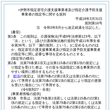
○伊勢市指定居宅介護支援事業者及び指定介護予防支援
事業者の指定等に関する規則
平成18年3月31日
規則第16号
注 令和3年8月から改正経過を注記した。
(趣旨)
第1条
この規則は、介護保険法
(平成9年法律第123号。以下
「法」という。)
及び介護保険法施行規則
(平成11年厚生省
令第36号。以下「施行規則」という。)
に定めるもののほ
か、指定居宅介護支援事業者及び指定介護予防支援事業者
の指定等に関し必要な事項を定めるものとする。
(指定等の標示)
第2条
法第79条第1項又は法第115条の22第1項の規定によ
り指定を受けた者は、その旨を当該指定に係る事業所の見
やすい場所に標示するものとする。
2
前項
の規定は、法第79条の2第1項又は法第115条の31に
おいて準用する法第70条の2第1項の規定により指定の更新
を受けた場合について準用する。
(令6規則27・全改)
(事業者情報の提供)
第3条
市長は、法第79条第1項若しくは法第115条の22第1
項の規定による指定をし、法第79条の2第1項若しくは法第
115条の31において準用する法第70条の2第1項の規定によ