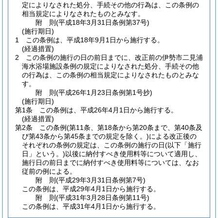
定によりなされた処分、手続その他の行為は、この条例の
相当規定によりなされたものとみなす。
附
則
(平成18年3月31日
条例第37号)
(施行期日)
1
この条例は、平成18年9月1日から施行する。
(経過措置)
2
この条例の施行の日の前日までに、改正前の伊勢市二見浦
海水浴場施設条例の規定によりなされた処分、手続その他
の行為は、この条例の相当規定によりなされたものとみな
す。
附
則
(平成26年1月23日
条例第1号抄)
(施行期日)
第1条
この条例は、平成26年4月1日から施行する。
(経過措置)
第2条
この条例
(第11条、第18条から第20条まで、第40条及
び第43条から第45条までの規定を除く。)
による改正後の
それぞれの条例の規定は、この条例の施行の日
(以下「施行
日」という。)
以後に納付すべき使用料等について適用し、
施行日の前日までに納付すべき使用料等については、なお
従前の例による。
附
則
(平成29年3月31日
条例第7号)
この条例は、平成29年4月1日から施行する。
附
則
(平成31年3月28日
条例第11号)
この条例は、平成31年4月1日から施行する。