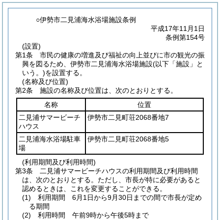
○伊勢市二見浦海水浴場施設条例
平成17年11月1日
条例第154号
(設置)
第1条
市民の健康の増進及び福祉の向上並びに市の観光の振
興を図るため、伊勢市二見浦海水浴場施設
(以下「施設」と
いう。)
を設置する。
(名称及び位置)
第2条
施設の名称及び位置は、次のとおりとする。
名称
位置
二見浦サマービーチ
伊勢市二見町荘2068番地7
ハウス
二見浦海水浴場駐車
伊勢市二見町荘2068番地5
場
(利用期間及び利用時間)
第3条
二見浦サマービーチハウスの利用期間及び利用時間
は、次のとおりとする。
ただし、市長が特に必要があると
認めるときは、これを変更することができる。
(1)
利用期間 6月1日から9月30日までの間で市長が定め
る期間
(2)
利用時間 午前9時から午後5時まで