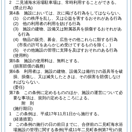
2
二見浦海水浴場駐車場は、常時利用することができる。
(禁止行為)
第4条
施設においては、次に掲げる行為をしてはならない。
(1)
公の秩序を乱し、又は公益を害するおそれがある行為
(2)
他の利用者の利用を妨げる行為
(3)
施設の建物、設備又は附属器具を損傷するおそれがあ
る行為
(4)
物品の販売、募金、広告その他これらに類する行為
(市長の許可をあらかじめ受けてするものを除く。)
(5)
その他施設の管理に支障を及ぼすおそれのある行為
(使用料)
第5条
施設の使用料は、無料とする。
(損害賠償の義務)
第6条
利用者は、施設の建物、設備又は備付けの器具等を破
損、損傷し、又は滅失したときは、その損害を賠償しなけ
ればならない。
(委任)
第7条
この条例に定めるもののほか、施設の運営について必
要な事項は、規則の定めるところによる。
附
則
(施行期日)
1
この条例は、平成17年11月1日から施行する。
(経過措置)
2
この条例の施行の日の前日までに、合併前の二見町海水浴
場施設の管理に関する条例
(平成11年二見町条例第7号)
の規