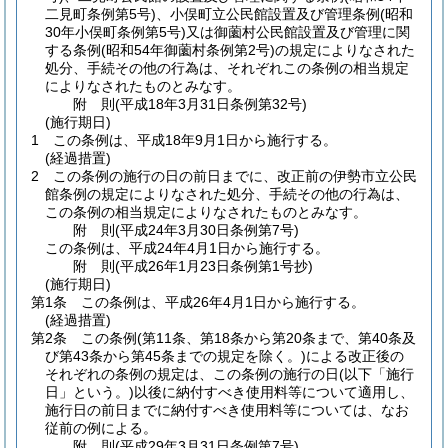
二見町条例第5号)
、小俣町立公民館設置及び管理条例
(昭和
30年小俣町条例第5号)
又は御薗村公民館設置及び管理に関
する条例
(昭和54年御薗村条例第2号)
の規定によりなされた
処分、手続その他の行為は、それぞれこの条例の相当規定
によりなされたものとみなす。
附
則
(平成18年3月31日
条例第32号)
(施行期日)
1
この条例は、平成18年9月1日から施行する。
(経過措置)
2
この条例の施行の日の前日までに、改正前の伊勢市立公民
館条例の規定によりなされた処分、手続その他の行為は、
この条例の相当規定によりなされたものとみなす。
附
則
(平成24年3月30日
条例第7号)
この条例は、平成24年4月1日から施行する。
附
則
(平成26年1月23日
条例第1号抄)
(施行期日)
第1条
この条例は、平成26年4月1日から施行する。
(経過措置)
第2条
この条例
(第11条、第18条から第20条まで、第40条及
び第43条から第45条までの規定を除く。)
による改正後の
それぞれの条例の規定は、この条例の施行の日
(以下「施行
日」という。)
以後に納付すべき使用料等について適用し、
施行日の前日までに納付すべき使用料等については、なお
従前の例による。
附
則
(平成29年3月31日
条例第7号)