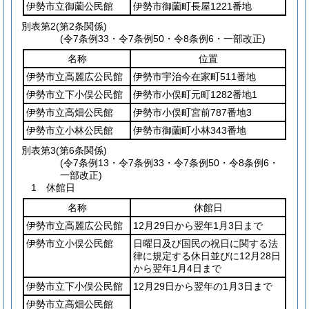
伊勢市立御薗公民館
伊勢市御薗町長屋1221番地
別表第2
(第2条関係)
(令7条例33・令7条例50・令8条例6・一部改正)
名称
位置
伊勢市立高麗広公民館
伊勢市宇治今在家町511番地
伊勢市立下小俣公民館
伊勢市小俣町元町1282番地1
伊勢市立高畑公民館
伊勢市小俣町宮前787番地3
伊勢市立小林公民館
伊勢市御薗町小林343番地
別表第3
(第6条関係)
(令7条例13・令7条例33・令7条例50・令8条例6・
一部改正)
1 休館日
名称
休館日
伊勢市立高麗広公民館
12月29日から翌年1月3日まで
伊勢市立小俣公民館
日曜日及び国民の祝日に関する法
律に規定する休日並びに12月28日
から翌年1月4日まで
伊勢市立下小俣公民館
12月29日から翌年の1月3日まで
伊勢市立高畑公民館