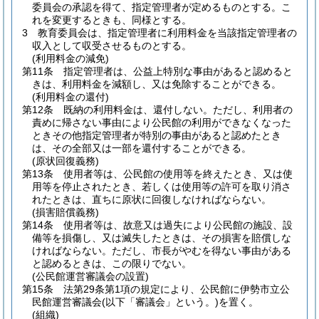
委員会の承認を得て、指定管理者が定めるものとする。
こ
れを変更するときも、同様とする。
3
教育委員会は、指定管理者に利用料金を当該指定管理者の
収入として収受させるものとする。
(利用料金の減免)
第11条
指定管理者は、公益上特別な事由があると認めると
きは、利用料金を減額し、又は免除することができる。
(利用料金の還付)
第12条
既納の利用料金は、還付しない。
ただし、利用者の
責めに帰さない事由により公民館の利用ができなくなった
ときその他指定管理者が特別の事由があると認めたとき
は、その全部又は一部を還付することができる。
(原状回復義務)
第13条
使用者等は、公民館の使用等を終えたとき、又は使
用等を停止されたとき、若しくは使用等の許可を取り消さ
れたときは、直ちに原状に回復しなければならない。
(損害賠償義務)
第14条
使用者等は、故意又は過失により公民館の施設、設
備等を損傷し、又は滅失したときは、その損害を賠償しな
ければならない。
ただし、市長がやむを得ない事由がある
と認めるときは、この限りでない。
(公民館運営審議会の設置)
第15条
法第29条第1項の規定により、公民館に伊勢市立公
民館運営審議会
(以下「審議会」という。)
を置く。
(組織)