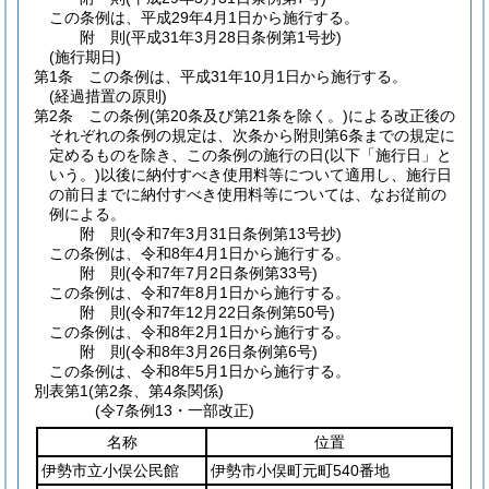
この条例は、平成29年4月1日から施行する。
附
則
(平成31年3月28日
条例第1号抄)
(施行期日)
第1条
この条例は、平成31年10月1日から施行する。
(経過措置の原則)
第2条
この条例
(第20条及び第21条を除く。)
による改正後の
それぞれの条例の規定は、次条から附則第6条までの規定に
定めるものを除き、この条例の施行の日
(以下「施行日」と
いう。)
以後に納付すべき使用料等について適用し、施行日
の前日までに納付すべき使用料等については、なお従前の
例による。
附
則
(令和7年3月31日
条例第13号抄)
この条例は、令和8年4月1日から施行する。
附
則
(令和7年7月2日
条例第33号)
この条例は、令和7年8月1日から施行する。
附
則
(令和7年12月22日
条例第50号)
この条例は、令和8年2月1日から施行する。
附
則
(令和8年3月26日
条例第6号)
この条例は、令和8年5月1日から施行する。
別表第1
(第2条、第4条関係)
(令7条例13・一部改正)
名称
位置
伊勢市立小俣公民館
伊勢市小俣町元町540番地