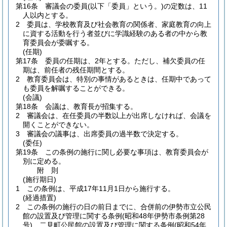
第16条
審議会の委員
(以下「委員」という。)
の定数は、11
人以内とする。
2
委員は、学校教育及び社会教育の関係者、家庭教育の向上
に資する活動を行う者並びに学識経験のある者の中から教
育委員会が委嘱する。
(任期)
第17条
委員の任期は、2年とする。
ただし、補欠委員の任
期は、前任者の残任期間とする。
2
教育委員会は、特別の事情があるときは、任期中であって
も委員を解嘱することができる。
(会議)
第18条
会議は、教育長が招集する。
2
審議会は、在任委員の半数以上が出席しなければ、会議を
開くことができない。
3
審議会の議事は、出席委員の過半数で決定する。
(委任)
第19条
この条例の施行に関し必要な事項は、教育委員会が
別に定める。
附
則
(施行期日)
1
この条例は、平成17年11月1日から施行する。
(経過措置)
2
この条例の施行の日の前日までに、合併前の伊勢市立公民
館の設置及び管理に関する条例
(昭和48年伊勢市条例第28
号)
、二見町公民館の設置及び管理に関する条例
(昭和54年