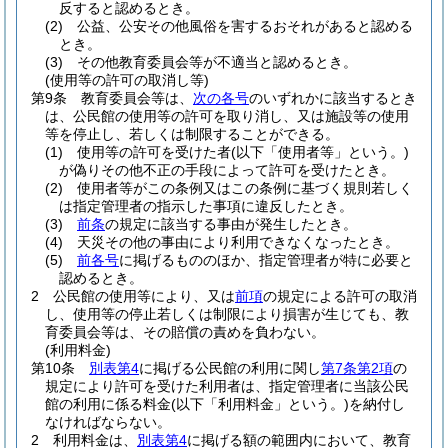
反すると認めるとき。
(2)
公益、公安その他風俗を害するおそれがあると認める
とき。
(3)
その他教育委員会等が不適当と認めるとき。
(使用等の許可の取消し等)
第9条
教育委員会等は、
次の各号
のいずれかに該当するとき
は、公民館の使用等の許可を取り消し、又は施設等の使用
等を停止し、若しくは制限することができる。
(1)
使用等の許可を受けた者
(以下「使用者等」という。)
が偽りその他不正の手段によって許可を受けたとき。
(2)
使用者等がこの条例又はこの条例に基づく規則若しく
は指定管理者の指示した事項に違反したとき。
(3)
前条
の規定に該当する事由が発生したとき。
(4)
天災その他の事由により利用できなくなったとき。
(5)
前各号
に掲げるもののほか、指定管理者が特に必要と
認めるとき。
2
公民館の使用等により、又は
前項
の規定による許可の取消
し、使用等の停止若しくは制限により損害が生じても、教
育委員会等は、その賠償の責めを負わない。
(利用料金)
第10条
別表第4
に掲げる公民館の利用に関し
第7条第2項
の
規定により許可を受けた利用者は、指定管理者に当該公民
館の利用に係る料金
(以下「利用料金」という。)
を納付し
なければならない。
2
利用料金は、
別表第4
に掲げる額の範囲内において、教育