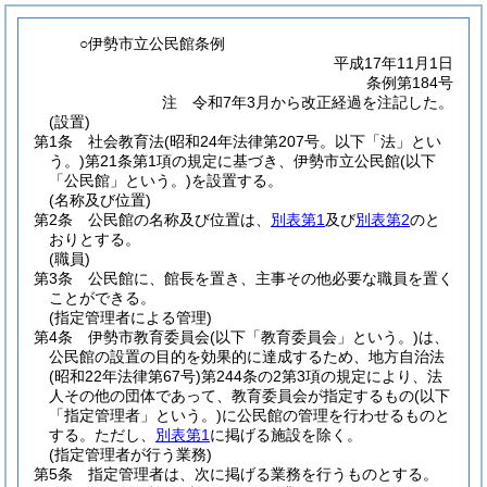
○伊勢市立公民館条例
平成17年11月1日
条例第184号
注 令和7年3月から改正経過を注記した。
(設置)
第1条
社会教育法
(昭和24年法律第207号。以下「法」とい
う。)
第21条第1項の規定に基づき、伊勢市立公民館
(以下
「公民館」という。)
を設置する。
(名称及び位置)
第2条
公民館の名称及び位置は、
別表第1
及び
別表第2
のと
おりとする。
(職員)
第3条
公民館に、館長を置き、主事その他必要な職員を置く
ことができる。
(指定管理者による管理)
第4条
伊勢市教育委員会
(以下「教育委員会」という。)
は、
公民館の設置の目的を効果的に達成するため、地方自治法
(昭和22年法律第67号)
第244条の2第3項の規定により、法
人その他の団体であって、教育委員会が指定するもの
(以下
「指定管理者」という。)
に公民館の管理を行わせるものと
する。
ただし、
別表第1
に掲げる施設を除く。
(指定管理者が行う業務)
第5条
指定管理者は、次に掲げる業務を行うものとする。