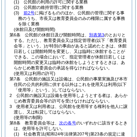
(1)
公民館の利用の許可に関する業務
(2)
公民館の維持管理に関する業務
(3)
前2号
に掲げるもののほか、公民館の管理に関する事
務のうち、市長又は教育委員会のみの権限に属する事務
を除く業務
(休館日及び開館時間)
第6条
公民館の休館日及び開館時間は、
別表第3
のとおりと
する。
ただし、教育委員会又は指定管理者
(以下「教育委員
会等」という。)
が特別の事由があると認めたときは、休館
日若しくは開館時間を変更し、又は臨時に休館することが
できる。
この場合において、指定管理者が休館日若しくは
開館時間の変更又は臨時の休館をしようとするときは、あ
らかじめ教育委員会の承認を得なければならない。
(使用又は利用の許可)
第7条
公民館の施設又は設備は、公民館の事業実施及び本市
住民の公共的利用に供する以外はこれを使用又は利用
(以下
「使用等」という。)
してはならない。
2
公民館の施設又は設備を使用等しようとする者は、あらか
じめ教育委員会等の許可を受けなければならない。
3
使用者又は利用者は、公民館を使用等する権利を他人に譲
渡し、又は転貸してはならない。
(使用等の制限)
第8条
教育委員会等は、
次の各号
のいずれかに該当するとき
は、使用等を許可しない。
(1)
社会教育法
(昭和24年法律第207号)
第23条の規定に違