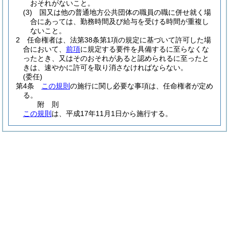
おそれがないこと。
(3)
国又は他の普通地方公共団体の職員の職に併せ就く場
合にあっては、勤務時間及び給与を受ける時間が重複し
ないこと。
2
任命権者は、法第38条第1項の規定に基づいて許可した場
合において、
前項
に規定する要件を具備するに至らなくな
ったとき、又はそのおそれがあると認められるに至ったと
きは、速やかに許可を取り消さなければならない。
(委任)
第4条
この規則
の施行に関し必要な事項は、任命権者が定め
る。
附
則
この規則
は、平成17年11月1日から施行する。