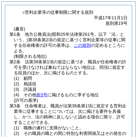
○営利企業等の従事制限に関する規則
平成17年11月1日
規則第19号
(趣旨)
第1条
地方公務員法
(昭和25年法律第261号。以下「法」と
いう。)
第38条第2項の規定に基づく営利企業等の従事に関
する任命権者の許可の基準は、
この規則
の定めるところに
よる。
(制限される地位)
第2条
法第38条第1項の規定に基づき、職員が任命権者の許
可を受けなければ兼ねてはならない地位は、同項に規定す
る役員のほか、次に掲げるものとする。
(1)
顧問
(2)
相談役
(3)
評議員
(4)
その他
前3号
に掲げるものに準ずる地位
(許可の基準)
第3条
任命権者は、職員が法第38条第1項に規定する営利企
業等に従事することについては、次に掲げる要件を具備
し、かつ、法の精神に反しないと認める場合に限り、許可
することができる。
(1)
職務の遂行に支障がないこと。
(2)
その職員の職との間に特別な利害関係又はその発生の